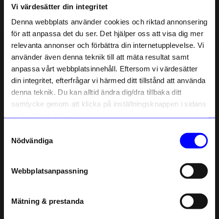
Vi värdesätter din integritet
Liknande produkter
Denna webbplats använder cookies och riktad annonsering
för att anpassa det du ser. Det hjälper oss att visa dig mer
relevanta annonser och förbättra din internetupplevelse. Vi
10%
10%
10% rabatt på
använder även denna teknik till att mäta resultat samt
anpassa vårt webbplatsinnehåll. Eftersom vi värdesätter
ditt första köp
din integritet, efterfrågar vi härmed ditt tillstånd att använda
Anmäl dig till vårt nyhetsbrev och bli
denna teknik. Du kan alltid ändra dig/dra tillbaka ditt
först med att få nyheter, inspiration
och unika erbjudanden!
samtycke genom att klicka på inställningsknappen i sidans
Som tack får du
10% rabatt
på ditt
nedre högra hörn.
första köp.
Samtyckesval
Name
Nödvändiga
Syster P
Syster P
Email
Halsband Sheer Love Guld
Halsband Sheer Love Silver
809,10
kr
809,10
kr
899
kr
899
kr
Webbplatsanpassning
I lager
I lager
telefonnummer
Mätning & prestanda
Registrera
Andra köpte även