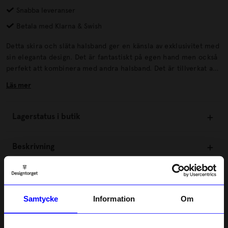
Snabba leveranser
Betala med Klarna & Swish
Detta skira och släta halsband ger en känsla av exklusivitet med
sin eleganta design. Det är fantastiskt på egen hand men också
perfekt att kombinera med andra halsband. Det är tillverkat av
100% återvunnet sterlingsilver samt pläterat med 18K guld och
Läs mer
är ett perfekt tillskott till din smyckesgarderob.
Lagerstatus i butik
Beskrivning
Information
Samtycke
Information
Om
Om tillverkaren