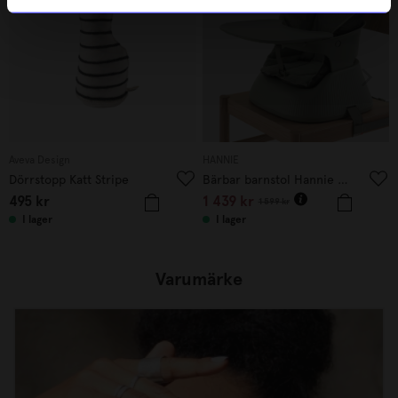
Aveva Design
HANNIE
Dörrstopp Katt Stripe
Bärbar barnstol Hannie Sage Green
495
kr
1 439
kr
1 599
kr
I lager
I lager
Varumärke