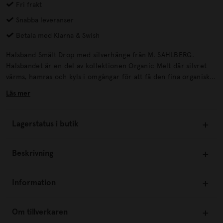
Fri frakt
Snabba leveranser
Betala med Klarna & Swish
Halsband Smält Drop med silverhänge från M. SAHLBERG.
Halsbandet är en del av kollektionen Organic Melt där silvret
värms, hamras och kyls i omgångar för att få den fina organiska
strukturen som gör varje halsband unikt! Tillverkade för hand i
Läs mer
Frankrike av 100% återvunnet sterlingsilverVarje halsband är
unikt på grund av dess organiska tillverkningsprocessSkötsel:
Förvara mörkt och torrt, helst separerat i påsar/askar.
Lagerstatus i butik
Beskrivning
Information
Om tillverkaren