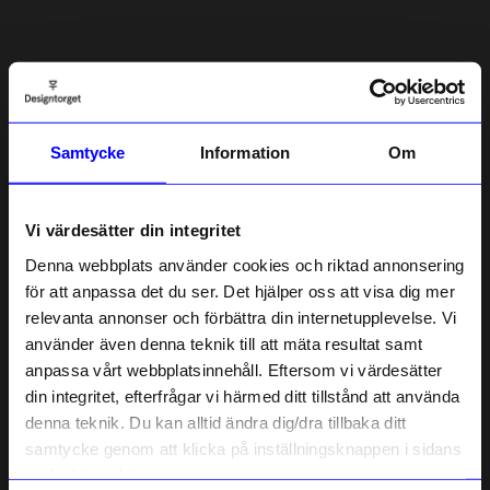
5.0
5
☆
4
☆
3
☆
2
☆
1
☆
Samtycke
Information
Om
1 betyg
Recensioner (1)
Vi värdesätter din integritet
Denna webbplats använder cookies och riktad annonsering
MM
för att anpassa det du ser. Det hjälper oss att visa dig mer
MM
relevanta annonser och förbättra din internetupplevelse. Vi
10% rabatt på
använder även denna teknik till att mäta resultat samt
Jättefin present
anpassa vårt webbplatsinnehåll. Eftersom vi värdesätter
ditt första köp
2 månader sedan
din integritet, efterfrågar vi härmed ditt tillstånd att använda
Anmäl dig till vårt nyhetsbrev och bli
denna teknik. Du kan alltid ändra dig/dra tillbaka ditt
först med att få nyheter, inspiration
och unika erbjudanden!
samtycke genom att klicka på inställningsknappen i sidans
Verified by Trustvoice
Som tack får du
10% rabatt
på ditt
nedre högra hörn.
Liknande produkter
första köp.