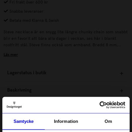
Fri frakt över 600 kr
Snabba leveranser
Betala med Klarna & Swish
Steve necklace är en snygg lite längre chunky chain som snabbt
blir en favorit att bära alla dagar i veckan, ses här i blankt
rostfritt stål. Steve finns också som armband. Bredd 8 mm,
längd 50 cm Blankt rostfritt stål -Nickelsäkert.
Läs mer
Lagerstatus i butik
Beskrivning
Information
Samtycke
Information
Om
Om tillverkaren