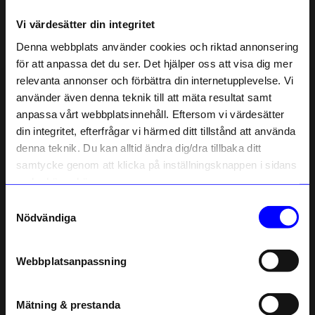
Vi värdesätter din integritet
Liknande produkter
Denna webbplats använder cookies och riktad annonsering
för att anpassa det du ser. Det hjälper oss att visa dig mer
relevanta annonser och förbättra din internetupplevelse. Vi
10% rabatt på
använder även denna teknik till att mäta resultat samt
anpassa vårt webbplatsinnehåll. Eftersom vi värdesätter
ditt första köp
din integritet, efterfrågar vi härmed ditt tillstånd att använda
Anmäl dig till vårt nyhetsbrev och bli
denna teknik. Du kan alltid ändra dig/dra tillbaka ditt
först med att få nyheter, inspiration
och unika erbjudanden!
samtycke genom att klicka på inställningsknappen i sidans
Som tack får du
10% rabatt
på ditt
nedre högra hörn.
första köp.
Samtyckesval
Name
Nödvändiga
Edblad
Edblad
Halsband Lou Stål
Halsband Clark Kedja Stål
Email
599
kr
599
kr
Webbplatsanpassning
I lager
I lager
telefonnummer
Mätning & prestanda
Registrera