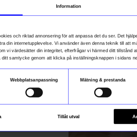
g till vårt nyhetsbrev och bli
Information
ed att få nyheter, inspiration
tlet
Outlet
ch unika erbjudanden!
40%
ikt hos oss
Unikt hos oss
ck får du
10% rabatt
på ditt
första köp.
ies och riktad annonsering för att anpassa det du ser. Det hjälpe
ra din internetupplevelse. Vi använder även denna teknik till att 
m vi värdesätter din integritet, efterfrågar vi härmed ditt tillstånd
aka ditt samtycke genom att klicka på inställningsknappen i sidans n
Webbplatsanpassning
Mätning & prestanda
ummer
gntorget
Created By Designtorget
Registrera
g Kork & EVA Mix 6-P Blå
Glasunderlägg Kork & EVA Mix
a
Tillåt utval
Ac
69
kr
Svart
r
115
kr
m hur vi hanterar din information i vår
integritetspolicy
.
I lager