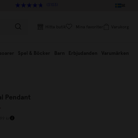
(3103)
SE
Hitta butik
Mina favoriter
Varukorg
soarer
Spel & Böcker
Barn
Erbjudanden
Varumärken
al Pendant
r
499 kr