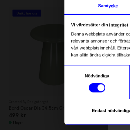
Andra köpte även
Anmäl di
Samtycke
först m
Unikt hos oss
Ou
o
40%
Un
Vi värdesätter din integritet
Som ta
Denna webbplats använder cook
relevanta annonser och förbätt
Name
vårt webbplatsinnehåll. Efterso
kan alltid ändra dig/dra tillb
Email
Samtyckesval
Nödvändiga
telefonn
Created By Designtorget
Created By Desi
Bord Oscar Dia 34,5cm Grön
Glasunderläg
Endast nödvändig
499
kr
69
kr
115
k
Läs mer o
I lager
I lager