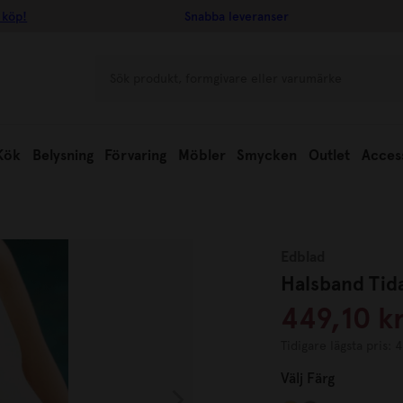
 köp!
Snabba leveranser
Kök
Belysning
Förvaring
Möbler
Smycken
Outlet
Acces
Edblad
Halsband Tid
449,10 k
Tidigare lägsta pris: 
Välj
Färg