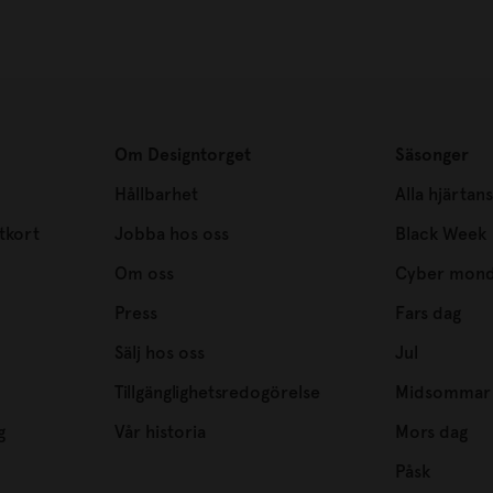
Om Designtorget
Säsonger
Hållbarhet
Alla hjärtan
tkort
Jobba hos oss
Black Week
Om oss
Cyber mon
Press
Fars dag
Sälj hos oss
Jul
Tillgänglighetsredogörelse
Midsommar
g
Vår historia
Mors dag
Påsk