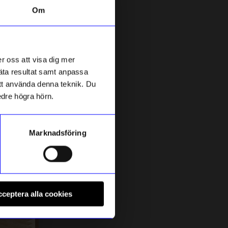
Om
Unikt hos oss
r oss att visa dig mer
mäta resultat samt anpassa
 att använda denna teknik. Du
edre högra hörn.
Marknadsföring
Created By Designtorget
S
 6-P
Bord Oscar Dia 34,5cm Beige
K
ceptera alla cookies
499
kr
I lager