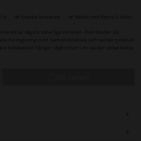
0 kr
Snabba leveranser
Betala med Klarna & Swish
rad av vågors naturliga rörelser. Den bjuder på
ste formgivning med hantverkskänsla och vacker polerad
et nättare halsbandet hänger vågformen i en vacker ankarkedja.
Välj variant