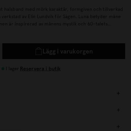
ant halsband med mörk karaktär, formgiven och tillverkad
stad av Elin Lundvik för Sägen. Luna betyder måne
sign.
Lägg i varukorgen
Reservera i butik
I lager
10%