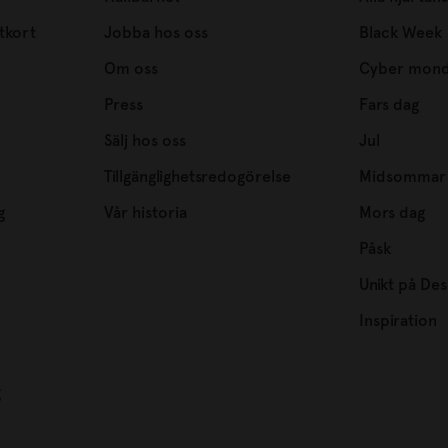
tkort
Jobba hos oss
Black Week
Om oss
Cyber mon
Press
Fars dag
Sälj hos oss
Jul
Tillgänglighetsredogörelse
Midsommar
g
Vår historia
Mors dag
Påsk
Unikt på Des
Inspiration
g