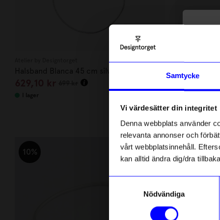
10
di
Atelier by Designtorget
Atelier by Desig
Halsband Blanca 45 cm silver
Halsband Thil
Anmäl di
Samtycke
629,10
kr
719,10
kr
först m
699
kr
o
I lager
I lager
Vi värdesätter din integritet
Som ta
Denna webbplats använder cook
Andra köpte även
relevanta annonser och förbätt
Name
vårt webbplatsinnehåll. Efterso
Un
10%
10%
kan alltid ändra dig/dra tillb
Email
Samtyckesval
Nödvändiga
telefonn