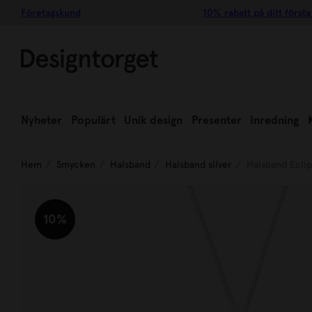
Företagskund
10% rabatt på ditt första
Nyheter
Populärt
Unik design
Presenter
Inredning
Hem
Smycken
Halsband
Halsband silver
Halsband Ecli
10%