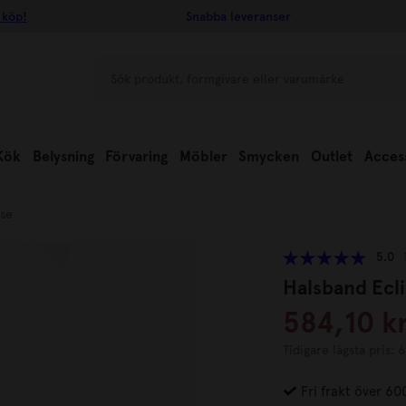
 köp!
Snabba leveranser
Kök
Belysning
Förvaring
Möbler
Smycken
Outlet
Acces
pse
5.0
Halsband Ecl
584,10 k
Tidigare lägsta pris: 
Fri frakt över 60