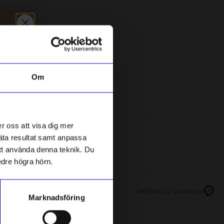
5
☆
4
☆
3
☆
2
☆
SOFIA WEMAN DESIGN
A
1
☆
Halsband Kanin silver
H
Om
854,10
kr
949
kr
I lager
r oss att visa dig mer
 månader sedan
mäta resultat samt anpassa
 att använda denna teknik. Du
10%
edre högra hörn.
Verified by Trustvoice
Marknadsföring