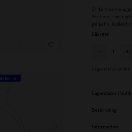
Stilfullt och eleg
för hand i sin egen verk
på Latin. Kollektionen är inspirerad av månens mystik och 60-talets
experimentella de
Läs mer
Lagerstatus online
ikt hos oss
10%
Lagerstatus i butik
Beskrivning
Information