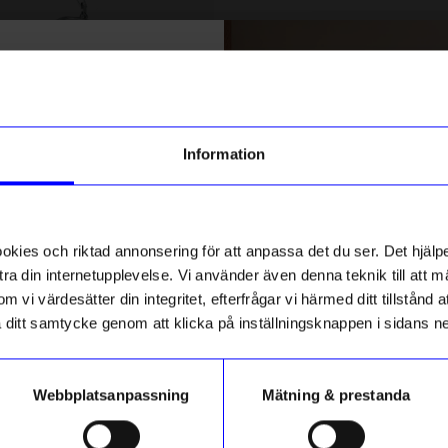
% rabatt på
5.0
tt första köp
ntorget
SOFIA WEMAN DESIGN
ia silver
Halsband Lo
Baserat på 1 betyg
g till vårt nyhetsbrev och bli
Information
854,10
kr
ed att få nyheter, inspiration
799
kr
949
kr
ch unika erbjudanden!
I lager
Recensioner (1)
ck får du
10% rabatt
på ditt
första köp.
ies och riktad annonsering för att anpassa det du ser. Det hjälpe
Mia A
•
8
MA
ra din internetupplevelse. Vi använder även denna teknik till att 
m vi värdesätter din integritet, efterfrågar vi härmed ditt tillstånd
ikt hos oss
10%
aka ditt samtycke genom att klicka på inställningsknappen i sidans n
Webbplatsanpassning
Mätning & prestanda
ummer