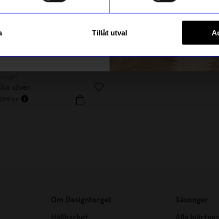
Registrera
a
Tillåt utval
Ac
m hur vi hanterar din information i vår
integritetspolicy
.
ntorget
Syster P
ia silver
Halsband North Star Silver
719,10
kr
599
kr
799
kr
I lager
Om Designtorget
Säsonger
Hållbarhet
Alla hjärtan