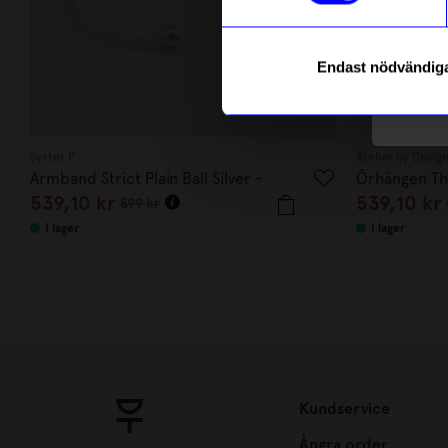
Endast nödvändig
Läs mer o
Syster P
Atelier by Desig
Armband Strict Plain Ball Silver -
Örhängen Thil
539,10
kr
539,10
kr
599
kr
I lager
I lager
Kundservice
Ångra order