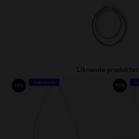
Liknande produkter
Unikt hos oss
Un
10%
10%