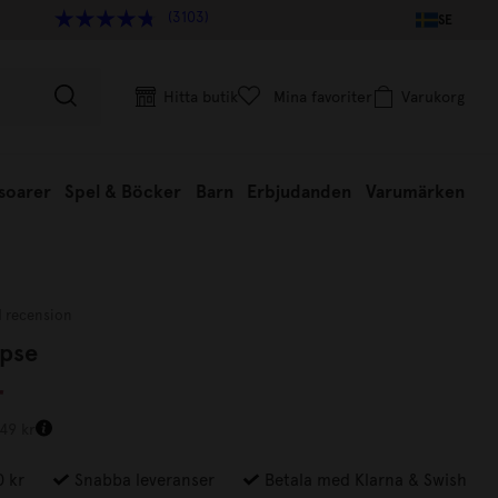
(3103)
SE
Hitta butik
Mina favoriter
Varukorg
soarer
Spel & Böcker
Barn
Erbjudanden
Varumärken
1 recension
ipse
r
649 kr
0 kr
Snabba leveranser
Betala med Klarna & Swish