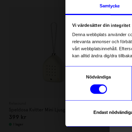
Andra köpte även
Anmäl di
Samtycke
först m
Ou
o
50%
Vi värdesätter din integritet
Som ta
Denna webbplats använder cook
relevanta annonser och förbätt
Name
vårt webbplatsinnehåll. Efterso
kan alltid ändra dig/dra tillb
Email
Samtyckesval
Nödvändiga
telefonn
Relaxound
ÅHLÉNS HOME
Speldosa Kvitter Mini Ljusgul
Ljusfat Vega
Endast nödvändig
399
kr
49,50
kr
Läs mer o
I lager
I lager