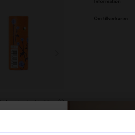
Information
Om tillverkaren
Gustaf & Linnea
skt av bivax Apelsin 8,5
Cerat Honung Ekologiskt av bi
89
kr
% rabatt på
I lager
tt första köp