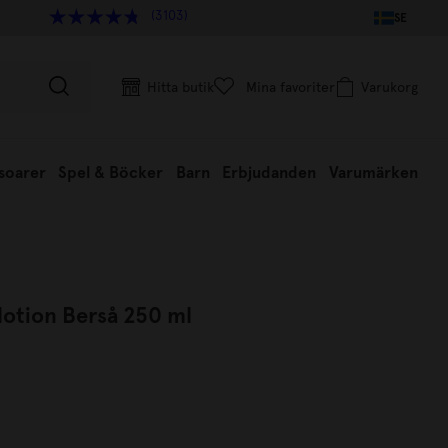
(3103)
SE
Hitta butik
Mina favoriter
Varukorg
soarer
Spel & Böcker
Barn
Erbjudanden
Varumärken
lotion Berså 250 ml