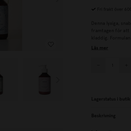
Fri frakt över 60
Denna lyxiga, sna
framtagen för att 
kladdig. Formulan hjälper till att binda fukt och stärka hudens
skyddsbarriär, vilke
Läs mer
med återfuktande 
vårdar huden.
Lagerstatus i butik
Beskrivning