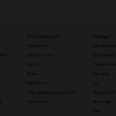
Om Designtorget
Säsonger
Hållbarhet
Alla hjärtan
tkort
Jobba hos oss
Black Week
Om oss
Cyber mon
Press
Fars dag
Sälj hos oss
Jul
Tillgänglighetsredogörelse
Midsommar
g
Vår historia
Mors dag
Påsk