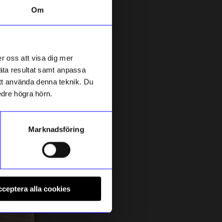
Om
Säljer snabbt!
r oss att visa dig mer
mäta resultat samt anpassa
 att använda denna teknik. Du
edre högra hörn.
Marknadsföring
Relaxound
B
 ml
Speldosa Kvitter Mini Ljusrosa
H
ceptera alla cookies
399
kr
C
I lager