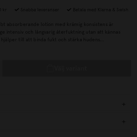
0 kr
Snabba leveranser
Betala med Klarna & Swish
bbt absorberande lotion med krämig konsistens är
ge intensiv och långvarig återfuktning utan att kännas
t lämnar huden mjuk, smidig och silkeslen. Berikad
glycerin och squalane samt närande olivoljederivat som
Välj variant