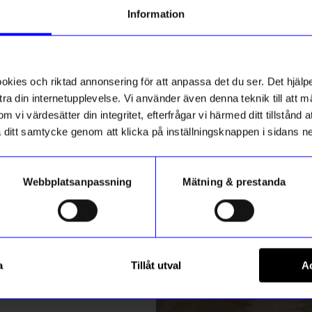
g till vårt nyhetsbrev och bli
Information
ed att få nyheter, inspiration
tlet
ch unika erbjudanden!
ck får du
10% rabatt
på ditt
första köp.
ies och riktad annonsering för att anpassa det du ser. Det hjälpe
ra din internetupplevelse. Vi använder även denna teknik till att 
m vi värdesätter din integritet, efterfrågar vi härmed ditt tillstånd
aka ditt samtycke genom att klicka på inställningsknappen i sidans n
Webbplatsanpassning
Mätning & prestanda
ummer
Berså
Registrera
 rund Svart
Hand & body wash Berså 250
a
Tillåt utval
Ac
159
kr
Rosemary garden
99
kr
m hur vi hanterar din information i vår
integritetspolicy
.
I lager