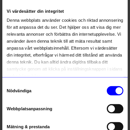
Vi värdesätter din integritet
Liknande produkter
Denna webbplats använder cookies och riktad annonsering
Outlet
för att anpassa det du ser. Det hjälper oss att visa dig mer
48%
10%
Unikt hos oss
relevanta annonser och förbättra din internetupplevelse. Vi
använder även denna teknik till att mäta resultat samt
anpassa vårt webbplatsinnehåll. Eftersom vi värdesätter
din integritet, efterfrågar vi härmed ditt tillstånd att använda
denna teknik. Du kan alltid ändra dig/dra tillbaka ditt
samtycke genom att klicka på inställningsknappen i sidans
nedre högra hörn.
Samtyckesval
Created By Designtorget
Bongusta
Nödvändiga
Kort 10x15 Ballonger
Handduk Naram 100 X 150 cm lila
13
kr
755,10
kr
839
kr
I lager
25
kr
Webbplatsanpassning
I lager
Mätning & prestanda