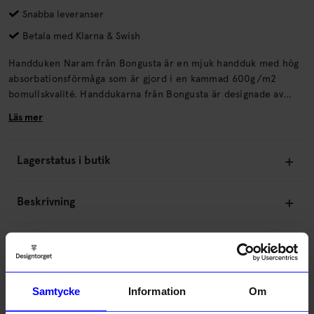
Snabba leveranser
Betala med Klarna & Swish
Handduken Naram från Bongusta är en mjuk handduk med hög
absorbationsförmåga som är gjord i en kammad 600g/m2
bomullskvalité. Handdukarna från Bongusta är designade av
June Stevn & Søren Kirkegaard med ett fokus på att skapa
Läs mer
högkvalitativa produkter som som sticker ut i hemmet och
skapar ett unikt och lekfullt intryck. Kommer i flera olika
färger/utföranden och storlekar.
Lagerstatus i butik
Beskrivning
Information
Om tillverkaren
Samtycke
Information
Om