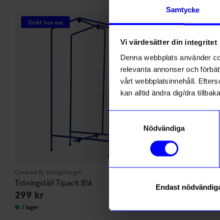
di
Andra köpte även
Samtycke
Anmäl di
Unikt hos oss
Unikt hos o
först m
o
Vi värdesätter din integritet
Denna webbplats använder cook
Som ta
relevanta annonser och förbätt
vårt webbplatsinnehåll. Efterso
Name
kan alltid ändra dig/dra tillb
Samtyckesval
Email
Nödvändiga
Created By Designtorget
Created By Desi
Tidningställ Tipack Blå
Tidningställ 
Endast nödvändig
Läs mer om
299
kr
299
kr
I lager
I lager