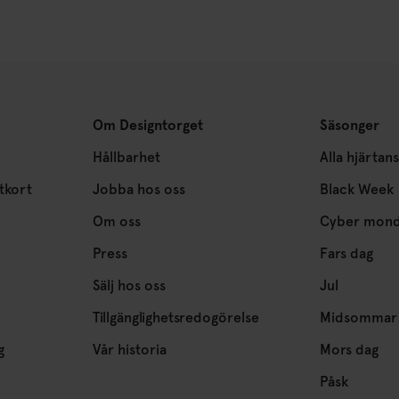
Om Designtorget
Säsonger
Hållbarhet
Alla hjärtan
tkort
Jobba hos oss
Black Week
Om oss
Cyber mon
Press
Fars dag
Sälj hos oss
Jul
Tillgänglighetsredogörelse
Midsommar
g
Vår historia
Mors dag
Påsk