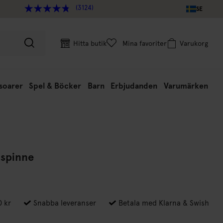
(3124)
SE
Hitta butik
Mina favoriter
Varukorg
soarer
Spel & Böcker
Barn
Erbjudanden
Varumärken
spinne
0 kr
Snabba leveranser
Betala med Klarna & Swish