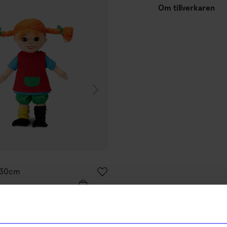
Om tillverkaren
Kids Concept
 30cm
Utklädnad Brandman set 3-5 
349
kr
I lager
% rabatt på