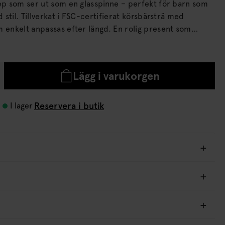
rep som ser ut som en glasspinne – perfekt för barn som
t körsbärsträ med
 anpassas efter längd. En rolig present som
tiv lek och rörelseglädje.
Lägg i varukorgen
Reservera i butik
I lager