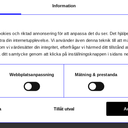
tt första köp
Information
g till vårt nyhetsbrev och bli
ss
20%
ed att få nyheter, inspiration
ch unika erbjudanden!
ies och riktad annonsering för att anpassa det du ser. Det hjälpe
ck får du
10% rabatt
på ditt
första köp.
ra din internetupplevelse. Vi använder även denna teknik till att 
m vi värdesätter din integritet, efterfrågar vi härmed ditt tillstånd
aka ditt samtycke genom att klicka på inställningsknappen i sidans n
Webbplatsanpassning
Mätning & prestanda
Registrera
gntorget
Solstickan
Tipack Svart
Tändare Eldklinga svart/mäss
a
Tillåt utval
Ac
 hur vi hanterar din information i vår
1 035
kr
1 295
kr
integritetspolicy
.
I lager