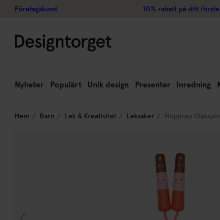
Företagskund
10% rabatt på ditt första
Nyheter
Populärt
Unik design
Presenter
Inredning
Hem
Barn
Lek & Kreativitet
Leksaker
Hopprep Glasspi