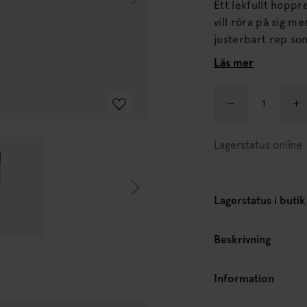
Ett lekfullt hopp
vill röra på sig med stil. Tillverkat i FSC-certifiera
justerbart rep som enkelt
uppmuntrar till ak
Läs mer
Lagerstatus online
Lagerstatus i butik
Beskrivning
Information