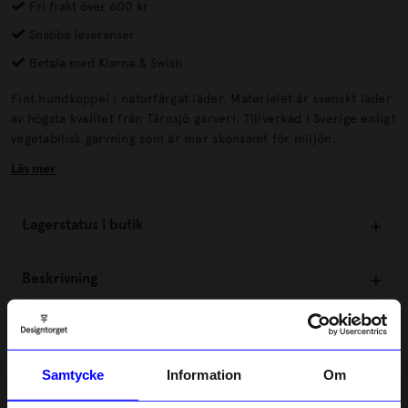
Fri frakt över 600 kr
Snabba leveranser
Betala med Klarna & Swish
Fint hundkoppel i naturfärgat läder. Materialet är svenskt läder
av högsta kvalitet från Tärnsjö garveri. Tillverkad i Sverige enligt
vegetabilisk garvning som är mer skonsamt för miljön.
Läs mer
Lagerstatus i butik
Beskrivning
Information
Samtycke
Information
Om
Om tillverkaren