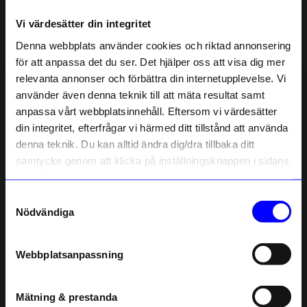
Vi värdesätter din integritet
Liknande produkter
Denna webbplats använder cookies och riktad annonsering
för att anpassa det du ser. Det hjälper oss att visa dig mer
Outlet
Outlet
50%
relevanta annonser och förbättra din internetupplevelse. Vi
Unikt hos oss
Unikt hos oss
10% rabatt på
använder även denna teknik till att mäta resultat samt
anpassa vårt webbplatsinnehåll. Eftersom vi värdesätter
ditt första köp
din integritet, efterfrågar vi härmed ditt tillstånd att använda
Anmäl dig till vårt nyhetsbrev och bli
denna teknik. Du kan alltid ändra dig/dra tillbaka ditt
först med att få nyheter, inspiration
och unika erbjudanden!
samtycke genom att klicka på inställningsknappen i sidans
Som tack får du
10% rabatt
på ditt
nedre högra hörn.
första köp.
Samtyckesval
Name
Nödvändiga
Atelier by Designtorget
Atelier by Designtorget
Hundkoppel 9mm Natur
Hundhalsband 18mm Natur
Email
149,50
kr
75
kr
Webbplatsanpassning
I lager
telefonnummer
299
kr
I lager
Mätning & prestanda
Registrera