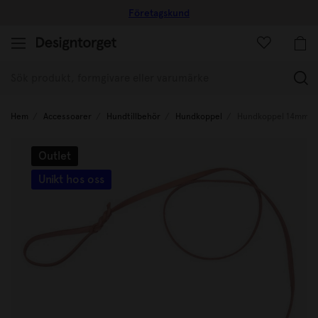
Företagskund
(
Hem
Accessoarer
Hundtillbehör
Hundkoppel
Hundkoppel 14mm N
Outlet
Unikt hos oss