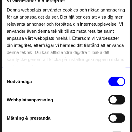
Vi värdesätter din integritet
Liknande produkter
Denna webbplats använder cookies och riktad annonsering
för att anpassa det du ser. Det hjälper oss att visa dig mer
relevanta annonser och förbättra din internetupplevelse. Vi
10% rabatt på
använder även denna teknik till att mäta resultat samt
anpassa vårt webbplatsinnehåll. Eftersom vi värdesätter
ditt första köp
din integritet, efterfrågar vi härmed ditt tillstånd att använda
Anmäl dig till vårt nyhetsbrev och bli
denna teknik. Du kan alltid ändra dig/dra tillbaka ditt
först med att få nyheter, inspiration
och unika erbjudanden!
samtycke genom att klicka på inställningsknappen i sidans
Som tack får du
10% rabatt
på ditt
nedre högra hörn.
första köp.
Samtyckesval
Name
String furniture
String furniture
Nödvändiga
Hylla Pocket String Mörk ek/Mörkbrun
Hylla Pocket String vit
Email
1 595
kr
1 475
kr
Webbplatsanpassning
I lager
I lager
telefonnummer
Mätning & prestanda
Andra köpte även
Registrera
Läs mer om hur vi hanterar din information i vår