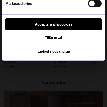
integritetspolicy
.
Marknadsföring
Acceptera alla cookies
Tillåt utval
String furniture
String furniture
Endast nödvändiga
Hyllplan 58x20 3-p vit
Hyllplan 58x30 3-p beige
1 000
kr
1 150
kr
I lager
I lager
Varumärke