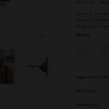
Fri frakt
Sn
Sector är en mode
klassiska kombination av trä oc
hänga kappan, ell
kollektionen, som 
Läs mer
sovrummet. Återvinning:Lämna in dina gamla möbler till välgörenhet eller
lämna in på återvi
Lagerstatus i butik
Beskrivning
Information