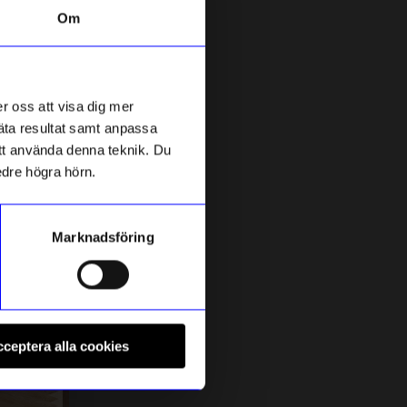
Om
Säljer snabbt!
Unikt hos oss
r oss att visa dig mer
mäta resultat samt anpassa
 att använda denna teknik. Du
edre högra hörn.
Marknadsföring
Created By Designtorget
P
Klädställning Repo Beige
H
ceptera alla cookies
995
kr
D
I lager