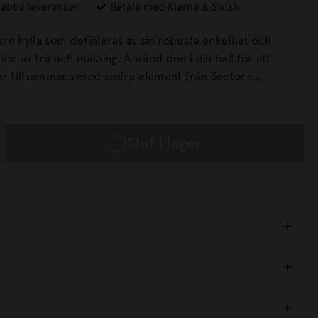
abba leveranser
Betala med Klarna & Swish
rn hylla som definieras av sin robusta enkelhet och
h mässing. Använd den i din hall för att
er tillsammans med andra element från Sector-
ett sätt att skapa en funktionell omklädningsdel i
nningscentral.
Slut i lager