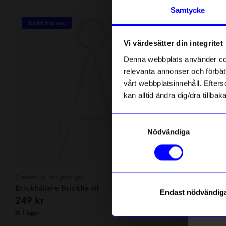
Andra köpte även
Anmäl di
Samtycke
först m
Unikt hos oss
Bä
o
10%
Vi värdesätter din integritet
Som ta
Denna webbplats använder cook
relevanta annonser och förbätt
Name
vårt webbplatsinnehåll. Efterso
kan alltid ändra dig/dra tillb
Email
Samtyckesval
Nödvändiga
telefonn
Created By Designtorget
HANNIE
Brickhållare Brickfia vit
Bärbar barns
Endast nödvändig
249
kr
1 439
kr
1 
Läs mer o
I lager
I lager