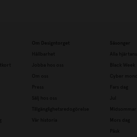
Om Designtorget
Säsonger
Hållbarhet
Alla hjärtan
tkort
Jobba hos oss
Black Week
Om oss
Cyber mon
Press
Fars dag
Sälj hos oss
Jul
Tillgänglighetsredogörelse
Midsommar
g
Vår historia
Mors dag
Påsk