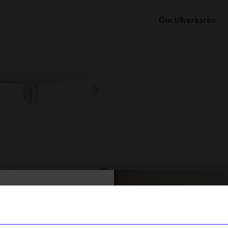
Om tillverkaren
String furniture
 vit
Hylla Pocket String Metall Ser
1 745
kr
% rabatt på
I lager
tt första köp