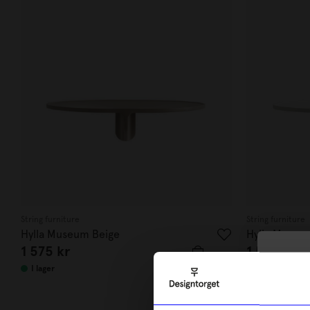
String furniture
String furniture
Hylla Museum Beige
Hylla Museum
1 575
kr
1 575
kr
10
I lager
I lager
di