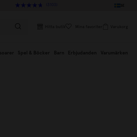
(3103)
SE
Hitta butik
Mina favoriter
Varukorg
soarer
Spel & Böcker
Barn
Erbjudanden
Varumärken