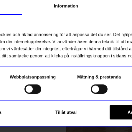
g till vårt nyhetsbrev och bli
Information
ed att få nyheter, inspiration
stsäljare
Unikt hos oss
ch unika erbjudanden!
ck får du
10% rabatt
på ditt
första köp.
ies och riktad annonsering för att anpassa det du ser. Det hjälpe
ra din internetupplevelse. Vi använder även denna teknik till att 
m vi värdesätter din integritet, efterfrågar vi härmed ditt tillstånd
aka ditt samtycke genom att klicka på inställningsknappen i sidans n
Webbplatsanpassning
Mätning & prestanda
ummer
Created By Designtorget
Registrera
tol Hannie White Sand
Mugg Dis 4-pack
a
Tillåt utval
Ac
349
kr
599
kr
m hur vi hanterar din information i vår
integritetspolicy
.
I lager