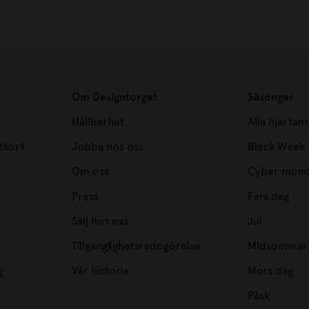
Om Designtorget
Säsonger
Hållbarhet
Alla hjärtan
tkort
Jobba hos oss
Black Week
Om oss
Cyber mon
Press
Fars dag
Sälj hos oss
Jul
Tillgänglighetsredogörelse
Midsommar
g
Vår historia
Mors dag
Påsk