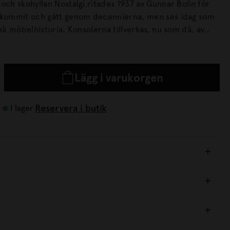
och skohyllan Nostalgi ritades 1937 av Gunnar Bolin för
Konsolerna tillverkas, nu som då, av
mskrot som förenas av rundstav i trä.
Lägg i varukorgen
Reservera i butik
I lager