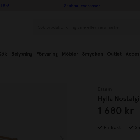
 köp!
Snabba leveranser
Kök
Belysning
Förvaring
Möbler
Smycken
Outlet
Acces
Essem
Hylla Nostalgi
1 680 kr
Fri frakt
Sn