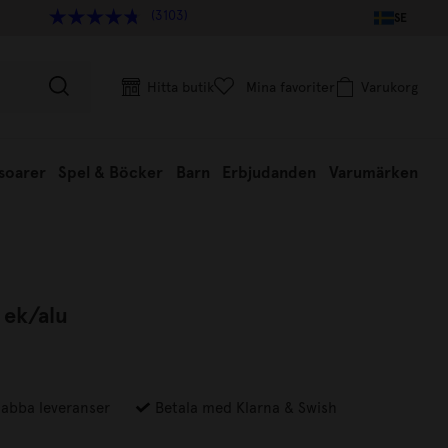
(3103)
SE
Hitta butik
Mina favoriter
Varukorg
soarer
Spel & Böcker
Barn
Erbjudanden
Varumärken
 ek/alu
abba leveranser
Betala med Klarna & Swish