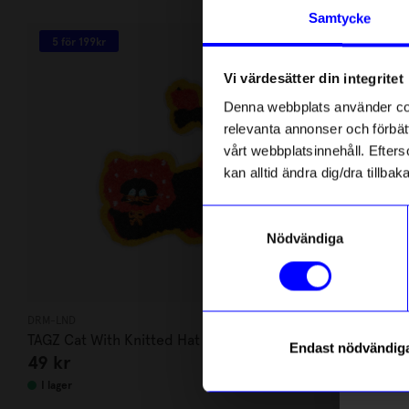
Andra köpte även
Anmäl di
Samtycke
först m
5 för 199kr
5 för 199kr
o
Vi värdesätter din integritet
Som ta
Denna webbplats använder cook
relevanta annonser och förbätt
Name
vårt webbplatsinnehåll. Efterso
kan alltid ändra dig/dra tillb
Email
Samtyckesval
Nödvändiga
telefonn
DRM-LND
DRM-LND
TAGZ Cat With Knitted Hat
TAGZ Thats h
Endast nödvändig
49
kr
49
kr
Läs mer o
I lager
I lager