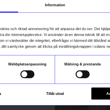
g till vårt nyhetsbrev och bli
Information
ed att få nyheter, inspiration
Bästsäljare
ch unika erbjudanden!
Unikt hos oss
ck får du
10% rabatt
på ditt
första köp.
ies och riktad annonsering för att anpassa det du ser. Det hjälpe
ra din internetupplevelse. Vi använder även denna teknik till att 
m vi värdesätter din integritet, efterfrågar vi härmed ditt tillstånd
aka ditt samtycke genom att klicka på inställningsknappen i sidans n
Webbplatsanpassning
Mätning & prestanda
ummer
Created By Designtorget
Registrera
ot
Ljusstake DT Kulan S Klar
a
Tillåt utval
Ac
249
kr
m hur vi hanterar din information i vår
integritetspolicy
.
I lager