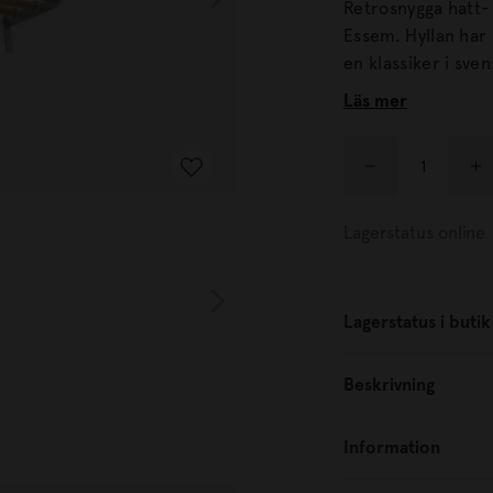
Retrosnygga hatt- 
Essem. Hyllan har kommit och gått genom decennierna, men ses idag som
en klassiker i svensk möbelhistoria. 
nersmält aluminiu
Läs mer
Lagerstatus online
Lagerstatus i butik
Beskrivning
Information