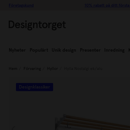
Företagskund
10% rabatt på ditt första
Nyheter
Populärt
Unik design
Presenter
Inredning
Hem
Förvaring
Hyllor
Hylla Nostalgi ek/alu
Designklassiker