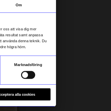
Om
r oss att visa dig mer
mäta resultat samt anpassa
 att använda denna teknik. Du
edre högra hörn.
Marknadsföring
String furniture
C
Skohylla 78x30 vit
B
ceptera alla cookies
895
kr
I lager