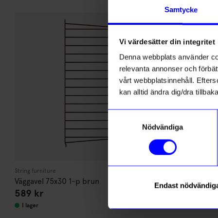
Andra köpte även
Samtycke
Vi värdesätter din integritet
Denna webbplats använder cook
relevanta annonser och förbätt
vårt webbplatsinnehåll. Efterso
kan alltid ändra dig/dra tillb
Samtyckesval
Nödvändiga
String furniture
String furniture
Väggavel 75x30 1-p brun
Väggavel 75x
Endast nödvändig
589
kr
1 000
kr
I lager
I lager