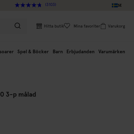
(3103)
SE
Hitta butik
Mina favoriter
Varukorg
soarer
Spel & Böcker
Barn
Erbjudanden
Varumärken
20 3-p målad