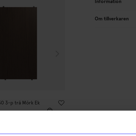
Information
Om tillverkaren
String furniture
30 3-p trä Mörk Ek
Hyllplan 78x20 3-p trä Mörk 
1 500
kr
I lager