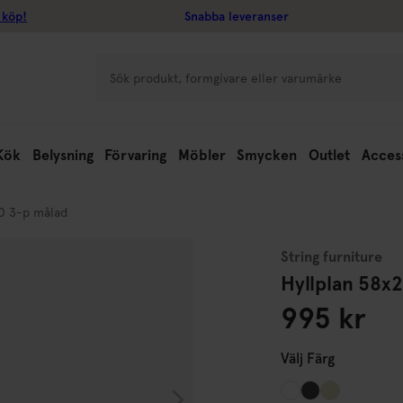
 köp!
Snabba leveranser
Kök
Belysning
Förvaring
Möbler
Smycken
Outlet
Acces
20 3-p målad
String furniture
Hyllplan 58x
995 kr
Välj
Färg