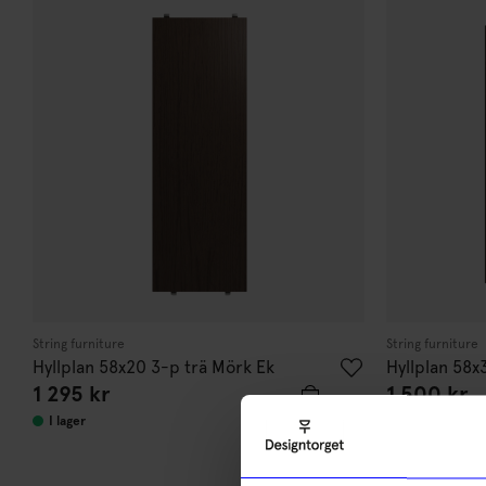
String furniture
String furniture
Hyllplan 58x20 3-p trä Mörk Ek
Hyllplan 58x
1 295
kr
1 500
kr
I lager
I lager