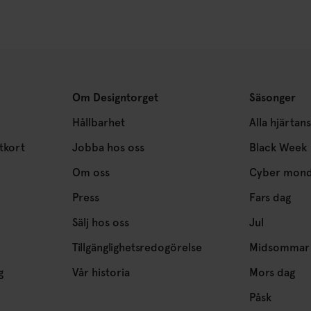
Om Designtorget
Säsonger
Hållbarhet
Alla hjärtan
tkort
Jobba hos oss
Black Week
Om oss
Cyber mon
Press
Fars dag
Sälj hos oss
Jul
Tillgänglighetsredogörelse
Midsommar
g
Vår historia
Mors dag
Påsk