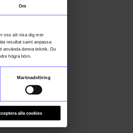
Om
r oss att visa dig mer
mäta resultat samt anpassa
 att använda denna teknik. Du
edre högra hörn.
Marknadsföring
String furniture
S
Väggavel 75x30 1-p svart
V
ceptera alla cookies
605
kr
I lager