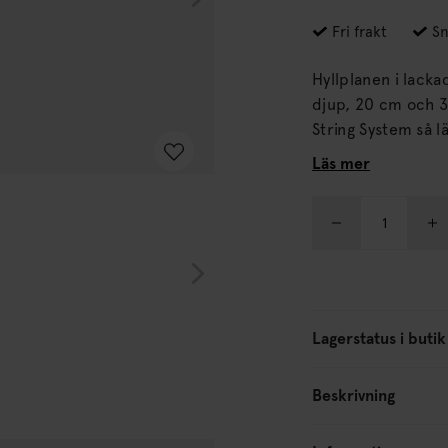
Fri frakt
Sn
Hyllplanen i lack
djup, 20 cm och 30 cm. Hyllplanen passar med tråd- 
String System så län
är smidiga och enk
Läs mer
Lagerstatus i butik
Beskrivning