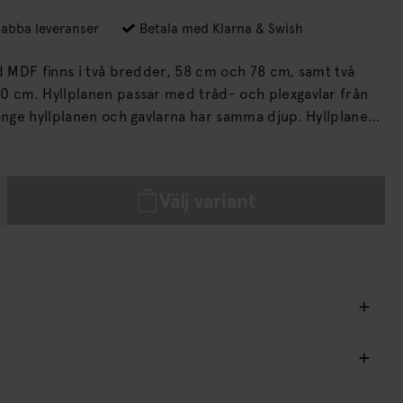
abba leveranser
Betala med Klarna & Swish
ad MDF finns i två bredder, 58 cm och 78 cm, samt två
och plexgavlar från
ge hyllplanen och gavlarna har samma djup. Hyllplanen
la att flytta runt efter tycke och smak.
Välj variant