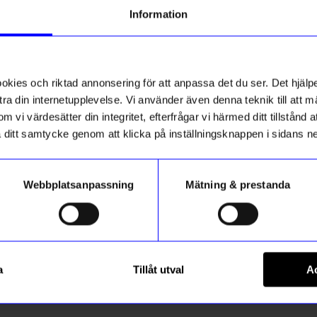
Information
ies och riktad annonsering för att anpassa det du ser. Det hjälpe
ra din internetupplevelse. Vi använder även denna teknik till att 
m vi värdesätter din integritet, efterfrågar vi härmed ditt tillstånd
aka ditt samtycke genom att klicka på inställningsknappen i sidans n
Webbplatsanpassning
Mätning & prestanda
String furniture
30 2-p vit
Väggavel 75x20 1-p vit
a
Tillåt utval
Ac
570
kr
I lager