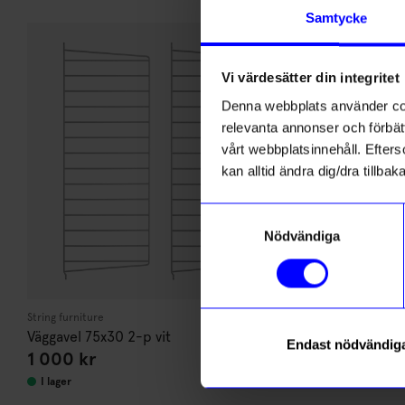
Andra köpte även
Samtycke
Vi värdesätter din integritet
Denna webbplats använder cook
relevanta annonser och förbätt
vårt webbplatsinnehåll. Efterso
kan alltid ändra dig/dra tillb
Samtyckesval
Nödvändiga
String furniture
String furniture
Väggavel 75x30 2-p vit
Väggavel 75x
Endast nödvändig
1 000
kr
570
kr
I lager
I lager