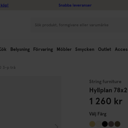
 köp!
Snabba leveranser
Kök
Belysning
Förvaring
Möbler
Smycken
Outlet
Acces
0 3-p trä
String furniture
Hyllplan 78x2
1 260 kr
Välj
Färg