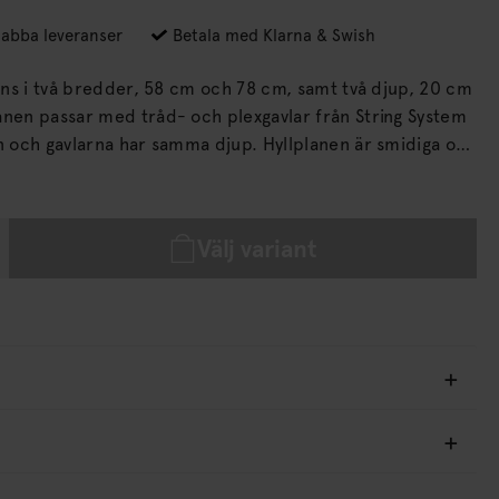
abba leveranser
Betala med Klarna & Swish
inns i två bredder, 58 cm och 78 cm, samt två djup, 20 cm
larna har samma djup. Hyllplanen är smidiga och
unt efter tycke och smak.
Välj variant