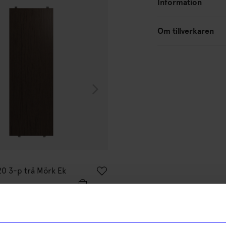
Information
Om tillverkaren
String furniture
20 3-p trä Mörk Ek
Hyllplan 58x30 3-p trä Mörk 
1 500
kr
I lager