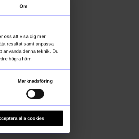
Om
r oss att visa dig mer
mäta resultat samt anpassa
 att använda denna teknik. Du
edre högra hörn.
Marknadsföring
String furniture
S
Väggavel 50x30 1-p svart
V
ceptera alla cookies
540
kr
I lager