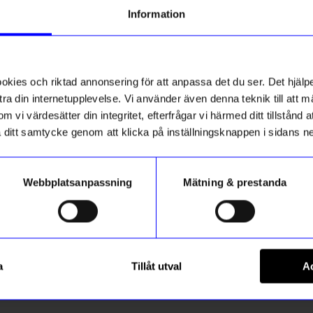
Information
ies och riktad annonsering för att anpassa det du ser. Det hjälpe
ra din internetupplevelse. Vi använder även denna teknik till att 
m vi värdesätter din integritet, efterfrågar vi härmed ditt tillstånd
aka ditt samtycke genom att klicka på inställningsknappen i sidans n
Webbplatsanpassning
Mätning & prestanda
String furniture
20 1-p svart
Väggavel 50x20 1-p vit
a
Tillåt utval
Ac
530
kr
I lager