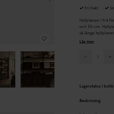
Fri frakt
Sn
Hyllplanen i trä f
och 30 cm. Hyllplanen passar med tråd- och plexgavlar från String System
så länge hyllplanen och gav
enkla att flytta r
Läs mer
Lagerstatus i butik
Beskrivning