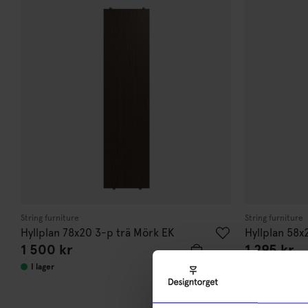
String furniture
String furniture
Hyllplan 78x20 3-p trä Mörk EK
Hyllplan 58x
1 500
kr
1 295
kr
I lager
I lager