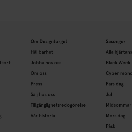
Om Designtorget
Säsonger
Hållbarhet
Alla hjärtan
tkort
Jobba hos oss
Black Week
Om oss
Cyber mon
Press
Fars dag
Sälj hos oss
Jul
Tillgänglighetsredogörelse
Midsommar
g
Vår historia
Mors dag
Påsk