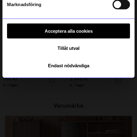
integritetspolicy
.
Marknadsföring
Acceptera alla cookies
Tillåt utval
String furniture
String furniture
Endast nödvändiga
Golvgavel 85x30 1-p vit
Skåp m skjutdörrar 78x30x42 beige
950
kr
3 445
kr
I lager
I lager
Varumärke