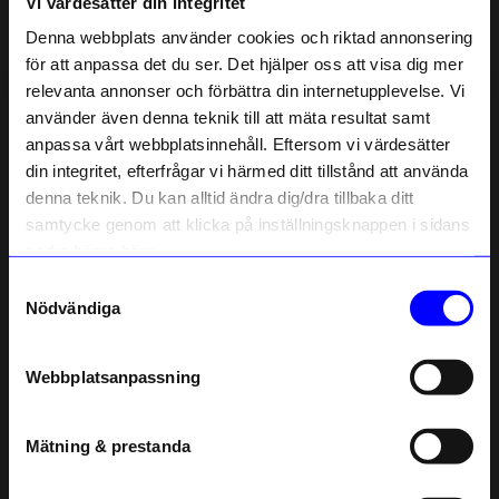
Vi värdesätter din integritet
Liknande produkter
Denna webbplats använder cookies och riktad annonsering
för att anpassa det du ser. Det hjälper oss att visa dig mer
relevanta annonser och förbättra din internetupplevelse. Vi
10% rabatt på
använder även denna teknik till att mäta resultat samt
anpassa vårt webbplatsinnehåll. Eftersom vi värdesätter
ditt första köp
din integritet, efterfrågar vi härmed ditt tillstånd att använda
Anmäl dig till vårt nyhetsbrev och bli
denna teknik. Du kan alltid ändra dig/dra tillbaka ditt
först med att få nyheter, inspiration
och unika erbjudanden!
samtycke genom att klicka på inställningsknappen i sidans
Som tack får du
10% rabatt
på ditt
nedre högra hörn.
första köp.
Samtyckesval
Name
String furniture
String furniture
Nödvändiga
Hyllplan 78x30 3-p trä Mörk EK
Hyllplan 58x20 3-p trä Mörk Ek
Email
1 795
kr
1 295
kr
Webbplatsanpassning
Beställningsvara
I lager
telefonnummer
Mätning & prestanda
Andra köpte även
Registrera
Läs mer om hur vi hanterar din information i vår