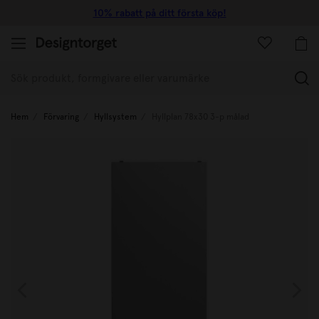
10% rabatt på ditt första köp!
(
Hem
Förvaring
Hyllsystem
Hyllplan 78x30 3-p målad