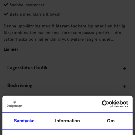
Snabba leveranser
Betala med Klarna & Swish
Denna uppsättning med 8 återanvändbara ispinnar i en härlig
färgkombination har en smal form som passar perfekt i din
vattenflaska och håller din dryck svalare längre under
sommarens varmaste dagar. Från vrumärket Kikkerland!.
Läs mer
Lagerstatus i butik
Beskrivning
Information
Samtycke
Information
Om
Om tillverkaren