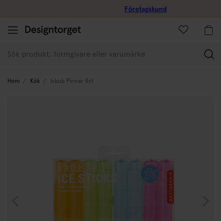
Företagskund
(
Hem
Kök
Iskub Pinnar 8st