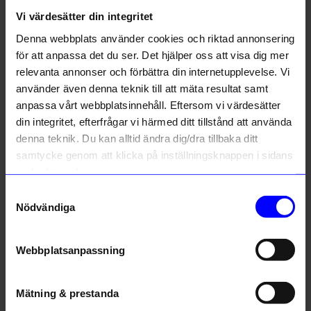
Vi värdesätter din integritet
Liknande produkter
Denna webbplats använder cookies och riktad annonsering
för att anpassa det du ser. Det hjälper oss att visa dig mer
relevanta annonser och förbättra din internetupplevelse. Vi
använder även denna teknik till att mäta resultat samt
anpassa vårt webbplatsinnehåll. Eftersom vi värdesätter
din integritet, efterfrågar vi härmed ditt tillstånd att använda
denna teknik. Du kan alltid ändra dig/dra tillbaka ditt
samtycke genom att klicka på inställningsknappen i sidans
nedre högra hörn.
Samtyckesval
Portolino Living
Portolino Living
Nödvändiga
Plockpinnar Shell 6-p Silver
Kanna glas Grön
399
kr
399
kr
Webbplatsanpassning
I lager
I lager
Mätning & prestanda
Andra köpte även