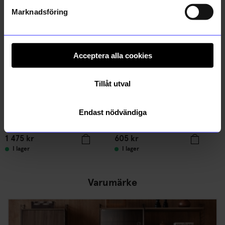
Marknadsföring
Acceptera alla cookies
Tillåt utval
Endast nödvändiga
String furniture
String furniture
Hyllplan 78x30 3-p ek
Väggavel 75x30 1-p vit
1 475
kr
605
kr
I lager
I lager
Varumärke