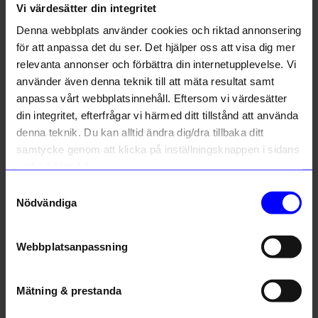
Vi värdesätter din integritet
Liknande produkter
Denna webbplats använder cookies och riktad annonsering
för att anpassa det du ser. Det hjälper oss att visa dig mer
relevanta annonser och förbättra din internetupplevelse. Vi
använder även denna teknik till att mäta resultat samt
anpassa vårt webbplatsinnehåll. Eftersom vi värdesätter
din integritet, efterfrågar vi härmed ditt tillstånd att använda
denna teknik. Du kan alltid ändra dig/dra tillbaka ditt
samtycke genom att klicka på inställningsknappen i sidans
nedre högra hörn.
Samtyckesval
Nödvändiga
String furniture
String furniture
J-Krok 5-P Pulverlackat stål Svart
J-Krok 5-P Pulverlackat stål Vit
263,75
kr
263,75
kr
Webbplatsanpassning
I lager
I lager
Mätning & prestanda
Andra köpte även