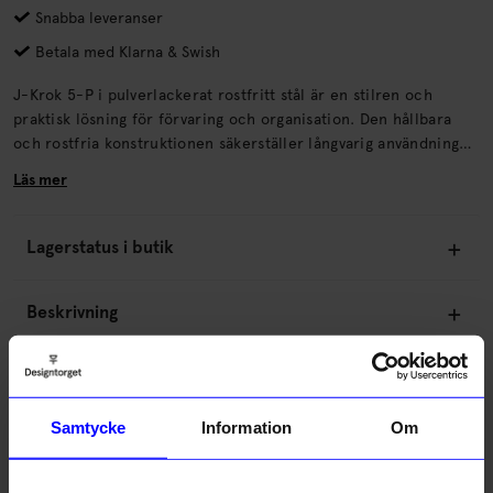
Snabba leveranser
Betala med Klarna & Swish
J-Krok 5-P i pulverlackerat rostfritt stål är en stilren och
praktisk lösning för förvaring och organisation. Den hållbara
och rostfria konstruktionen säkerställer långvarig användning
och den moderna designen passar perfekt i både hemmet och
Läs mer
på kontoret. J-krokar kan enkelt integreras i ditt befintliga
String-hyllsystem, vilket gör den till ett utmärkt val för att
maximera både funktion och stil i din inredning.
Lagerstatus i butik
Beskrivning
Information
Samtycke
Information
Om
Om tillverkaren