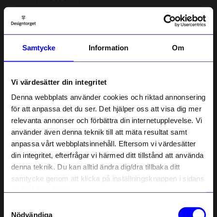
En underbar och ovanlig juldekoration som säkert även kan
användas under övriga året
Samtycke
Information
Om
✓
Elin
Hej Helene,
Vi värdesätter din integritet
Tack för de fem stjärnorna!
Denna webbplats använder cookies och riktad annonsering
Härligt att höra att Juldekoration Jordgubbe blev en
för att anpassa det du ser. Det hjälper oss att visa dig mer
favorit som gärna får vara framme året om.
relevanta annonser och förbättra din internetupplevelse. Vi
Allt gott!
10% rabatt på
använder även denna teknik till att mäta resultat samt
anpassa vårt webbplatsinnehåll. Eftersom vi värdesätter
ditt första köp
8 månader sedan
din integritet, efterfrågar vi härmed ditt tillstånd att använda
Anmäl dig till vårt nyhetsbrev och bli
denna teknik. Du kan alltid ändra dig/dra tillbaka ditt
först med att få nyheter, inspiration
Anna
•
åhlens.se
och unika erbjudanden!
samtycke genom att klicka på inställningsknappen i sidans
A
Som tack får du
10% rabatt
på ditt
nedre högra hörn.
första köp.
Samtyckesval
Name
8 månader sedan
Nödvändiga