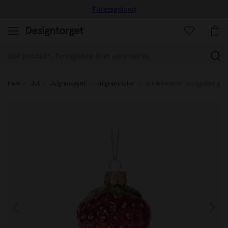
Företagskund
(
Hem
Jul
Julgranspynt
Julgranskulor
Juldekoration Jordgubbe glas