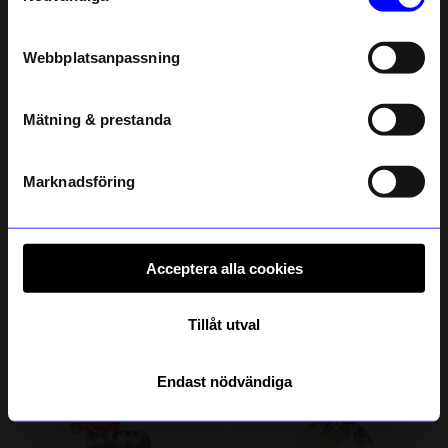
Email
Liudmila
•
åhlens.se
L
Webbplatsanpassning
telefonnummer
8 månader sedan
Mätning & prestanda
Registrera
Maria
•
åhlens.se
Läs mer om hur vi hanterar din information i vår
M
integritetspolicy
.
Marknadsföring
8 månader sedan
Acceptera alla cookies
Verified by Trustvoice
Liknande produkter
Tillåt utval
14%
13%
Endast nödvändiga