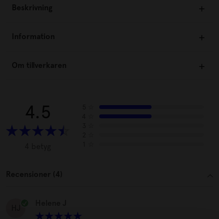
Beskrivning
Information
Om tillverkaren
4.5
5
☆
4
☆
3
☆
2
☆
1
☆
4 betyg
Recensioner (4)
Helene J
HJ