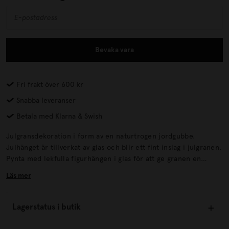
Bevaka vara
Fri frakt över 600 kr
Snabba leveranser
Betala med Klarna & Swish
Julgransdekoration i form av en naturtrogen jordgubbe.
Julhänget är tillverkat av glas och blir ett fint inslag i julgranen.
Pynta med lekfulla figurhängen i glas för att ge granen en
personlig touch.
Läs mer
Lagerstatus i butik