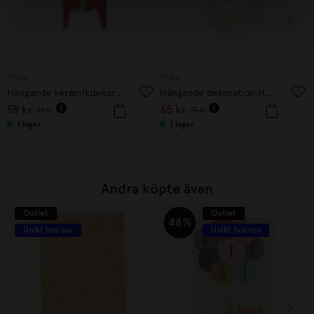
Pluto
Pluto
Hängande keramikdekoration DALAHORSE
Hängande dekoration HORSE
59
kr
65
kr
69
kr
75
kr
I lager
I lager
Andra köpte även
Outlet
Outlet
48%
Unikt hos oss
Unikt hos oss