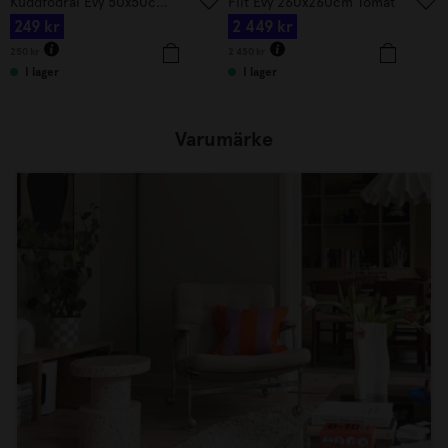
Kuddfodral Evy 50x50cm Tomat
Filt Evy 260x260cm Tomat
249
kr
2 449
kr
250
kr
2 450
kr
I lager
I lager
Varumärke