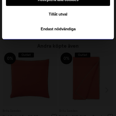
Lulu Copenhagen
Lulu Copenhagen
Tillåt utval
Örhängen Word Mom 1 st guld
Örhängen Word Mom 1 st silver
269,10
kr
269,10
kr
299
kr
299
kr
Endast nödvändiga
I lager
I lager
Andra köpte även
Outlet
Outlet
0%
0%
Brita Sweden
Brita Sweden