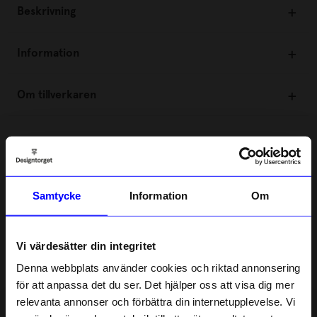
Beskrivning
Information
Om tillverkaren
5.0
5
☆
4
☆
3
☆
Samtycke
Information
Om
2
☆
1
☆
2 betyg
Vi värdesätter din integritet
Recensioner (2)
Denna webbplats använder cookies och riktad annonsering
för att anpassa det du ser. Det hjälper oss att visa dig mer
Jenny A
JA
relevanta annonser och förbättra din internetupplevelse. Vi