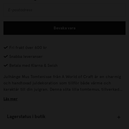
Bevaka vara
Fri frakt över 600 kr
Snabba leveranser
Betala med Klarna & Swish
Julhänge Mus Tomtenisse från A World of Craft är en charmig
och handtovad juldekoration som tillför både värme och
karaktär till din julgran. Denna söta lilla tomtemus, tillverkad
med noggrant hantverk, passar perfekt bland dina
Läs mer
juldekorationer och ger en härligt mysig känsla till din julgran.
Med sin klassiska tomtenisselook och fina detaljer blir den
snabbt en älskad del av julpyntet.
Lagerstatus i butik