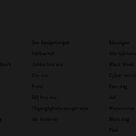
Om Designtorget
Säsonger
Hållbarhet
Alla hjärtan
tkort
Jobba hos oss
Black Week
Om oss
Cyber mon
Press
Fars dag
Sälj hos oss
Jul
Tillgänglighetsredogörelse
Midsommar
g
Vår historia
Mors dag
Påsk