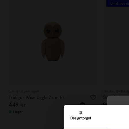
Unikt hos o
Spring Copenhagen
Created By Desi
Träfigur Wise Uggla 7 cm Ek
Glas Kalles x
449
kr
99
kr
10
I lager
I lager
di