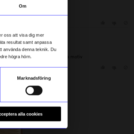
Om
 Elsa Beskow
r oss att visa dig mer
 månader sedan
mäta resultat samt anpassa
 att använda denna teknik. Du
 dessa önskade egentligen andra motiv
edre högra hörn.
Marknadsföring
 månader sedan
Bonnier Carlsen
T
ul
Bok Tvärtom : Samma lika, fast raka
B
ceptera alla cookies
8 månader sedan
209
kr
motsatsen
I lager