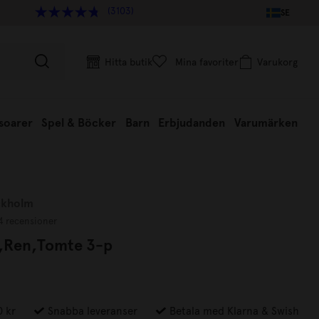
(3103)
SE
Hitta butik
Mina favoriter
Varukorg
soarer
Spel & Böcker
Barn
Erbjudanden
Varumärken
ckholm
4 recensioner
n,Ren,Tomte 3-p
0 kr
Snabba leveranser
Betala med Klarna & Swish