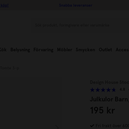
 köp!
Snabba leveranser
Kök
Belysning
Förvaring
Möbler
Smycken
Outlet
Acces
,Tomte 3-p
Design House Sto
4.8
Julkulor Bar
195 kr
Fri frakt över 60