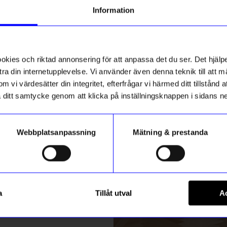
g till vårt nyhetsbrev och bli
Information
ed att få nyheter, inspiration
Samlar på
tlet
Outlet
ch unika erbjudanden!
50%
Unikt hos oss
ck får du
10% rabatt
på ditt
första köp.
ies och riktad annonsering för att anpassa det du ser. Det hjälpe
Mia H
•
8
MH
ra din internetupplevelse. Vi använder även denna teknik till att 
m vi värdesätter din integritet, efterfrågar vi härmed ditt tillstånd
Har redan
aka ditt samtycke genom att klicka på inställningsknappen i sidans n
Webbplatsanpassning
Mätning & prestanda
Dag K
•
7
ummer
DK
Atelier by Designtorget
Registrera
0x260cm Tomat
Tote bag Designtorget Prick G
a
Tillåt utval
Ac
Maria G
•
MG
74,50
kr
2 450
kr
149
kr
m hur vi hanterar din information i vår
integritetspolicy
.
I lager