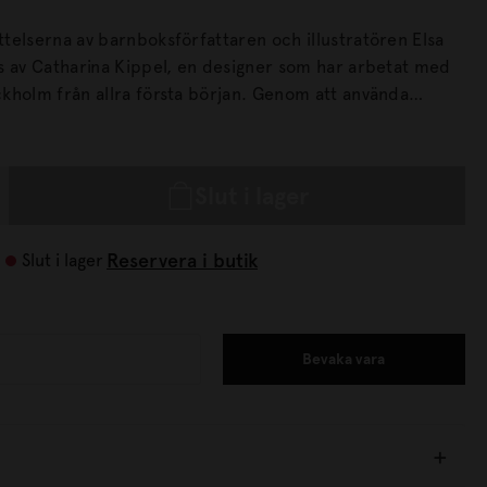
telserna av barnboksförfattaren och illustratören Elsa
s av Catharina Kippel, en designer som har arbetat med
rån allra första början. Genom att använda
ån Elsa Beskows verk lyfter Catharina fram den humor som
er för att skildra människor och natur. Välkommen till
d! Material: Julgranspynt: Lackerat papperdecoupage,
Slut i lager
tilsnöre.
Reservera i butik
Slut i lager
Bevaka vara