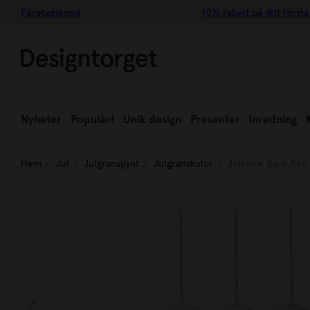
Företagskund
10% rabatt på ditt första
Nyheter
Populärt
Unik design
Presenter
Inredning
Hem
Jul
Julgranspynt
Julgranskulor
Julkulor Barn,Ren