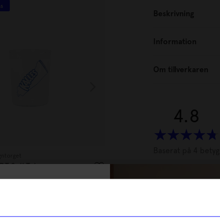
ss
Beskrivning
Information
Om tillverkaren
4.8
Baserat på 4 betyg
gntorget
Novellix
 DT 2 dl Tub
Novellix I sommartid
249
kr
Recensioner (4)
% rabatt på
I lager
tt första köp
Charlotte
CK