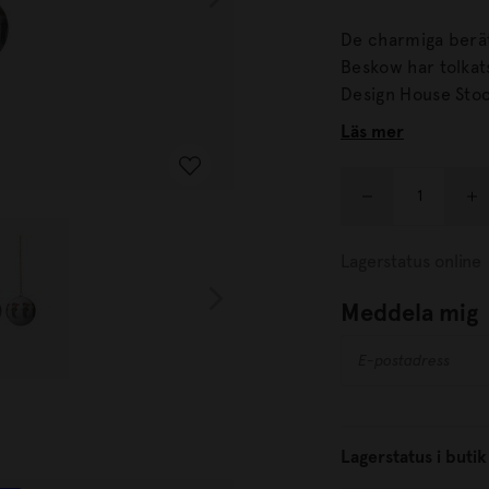
De charmiga berät
Beskow har tolkat
Design House Stockholm f
visuella citat fr
Läs mer
Elsa så typiskt använd
Elsa Beskows värl
metallkrok och tex
Lagerstatus online
Meddela mig
Lagerstatus i butik