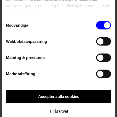
samtycke genom att klicka på inställningsknappen i sidans
Information
nedre högra hörn.
Samtyckesval
Nödvändiga
Liknande produkter
Webbplatsanpassning
Mätning & prestanda
Marknadsföring
Acceptera alla cookies
Ferm Living
Portolino Living
Vattenkaraff Ripple Klar
Tekanna med bambuhandtag 1,2 L
545
kr
299
kr
Tillåt utval
I lager
I lager