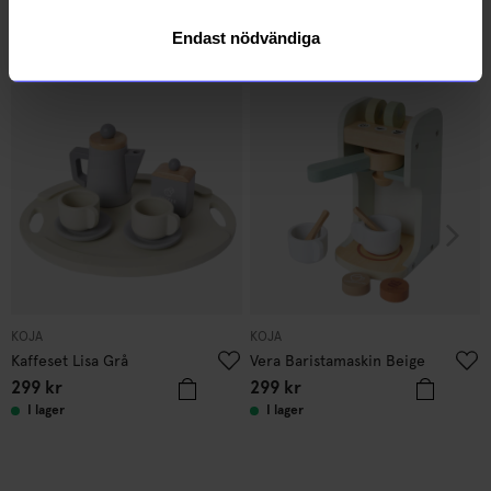
Endast nödvändiga
Andra köpte även
KOJA
KOJA
Kaffeset Lisa Grå
Vera Baristamaskin Beige
299
kr
299
kr
I lager
I lager