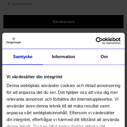
Bevaka vara
Fri frakt
Snabba leveranser
Samtycke
Information
Om
Betala med Klarna & Swish
Vacker kaffekanna som är drejad för hand, del av kollektionen
Våg för Designtorget. Designad av Camilla Engdahl. .
Vi värdesätter din integritet
Läs mer
Denna webbplats använder cookies och riktad annonsering
för att anpassa det du ser. Det hjälper oss att visa dig mer
relevanta annonser och förbättra din internetupplevelse. Vi
Lagerstatus i butik
använder även denna teknik till att mäta resultat samt
anpassa vårt webbplatsinnehåll. Eftersom vi värdesätter
Beskrivning
din integritet, efterfrågar vi härmed ditt tillstånd att använda
denna teknik. Du kan alltid ändra dig/dra tillbaka ditt