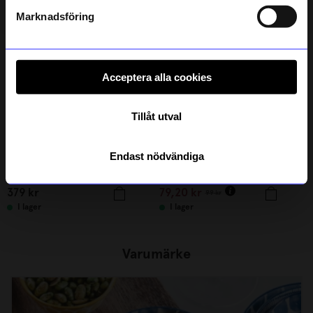
Läs mer om hur vi hanterar din information i vår
integritetspolicy
.
Marknadsföring
20%
Acceptera alla cookies
Tillåt utval
Endast nödvändiga
Anna Broström
Portolino Living
Tekopp 40 ml Vattenkanna rosa
Skål Positano 14,5 Gul prickig
379
kr
79,20
kr
99
kr
I lager
I lager
Varumärke