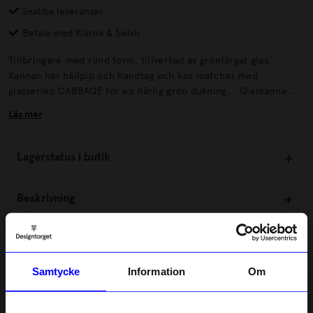
Snabba leveranser
Betala med Klarna & Swish
Tillbringare med rund form, tillverkad av grönfärgat glas.
Kannan har hällpip och handtag och kan matchas med
glasserien CABBAGE för en härlig grön dukning. • Glaskanna•
Hällpip och handtag• Matcha med serien CABBAGE Mått:Volym:
Läs mer
1,8 literHöjd: 21 cmDiameter: 19,5 cm ÅtervinningLämnas till
välgörenhet eller återvinningscentral.
Lagerstatus i butik
Beskrivning
Information
Samtycke
Information
Om
Om tillverkaren