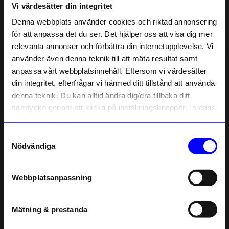
Vi värdesätter din integritet
Liknande produkter
Denna webbplats använder cookies och riktad annonsering
för att anpassa det du ser. Det hjälper oss att visa dig mer
Unikt hos oss
relevanta annonser och förbättra din internetupplevelse. Vi
10% rabatt på
använder även denna teknik till att mäta resultat samt
anpassa vårt webbplatsinnehåll. Eftersom vi värdesätter
ditt första köp
din integritet, efterfrågar vi härmed ditt tillstånd att använda
Anmäl dig till vårt nyhetsbrev och bli
denna teknik. Du kan alltid ändra dig/dra tillbaka ditt
först med att få nyheter, inspiration
och unika erbjudanden!
samtycke genom att klicka på inställningsknappen i sidans
Som tack får du
10% rabatt
på ditt
nedre högra hörn.
första köp.
Samtyckesval
Name
Nödvändiga
Created By Designtorget
Portolino Living
Email
Kanna Glas 1,2 L
Skål Cabbage glas 16 cm Grön
129
kr
129
kr
Webbplatsanpassning
I lager
I lager
telefonnummer
Mätning & prestanda
Registrera
Andra köpte även