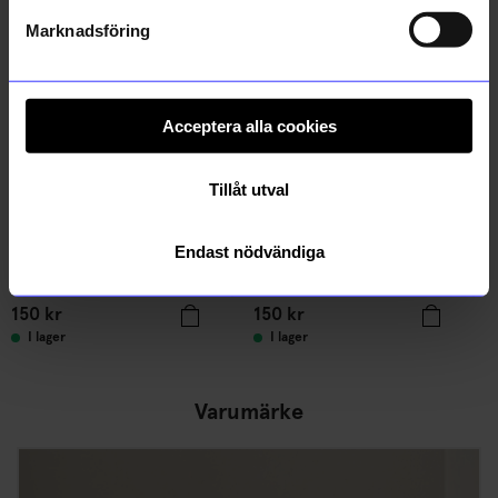
Marknadsföring
Acceptera alla cookies
Tillåt utval
Endast nödvändiga
Steamery
Steamery
Klädvårdsborste Steamery Sand
Klädvårdsborste Steamery Rose
150
kr
150
kr
I lager
I lager
Varumärke