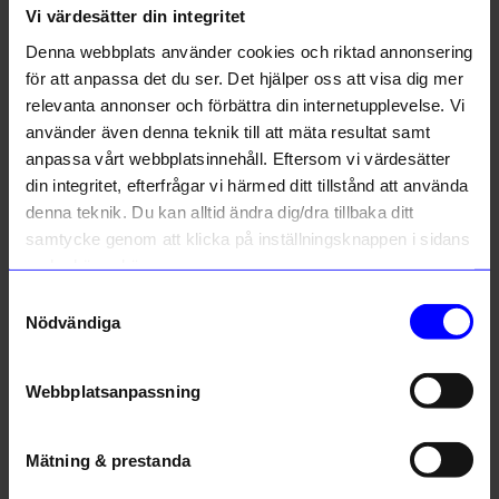
Vi värdesätter din integritet
Liknande produkter
Denna webbplats använder cookies och riktad annonsering
Outlet
för att anpassa det du ser. Det hjälper oss att visa dig mer
41%
relevanta annonser och förbättra din internetupplevelse. Vi
använder även denna teknik till att mäta resultat samt
anpassa vårt webbplatsinnehåll. Eftersom vi värdesätter
din integritet, efterfrågar vi härmed ditt tillstånd att använda
denna teknik. Du kan alltid ändra dig/dra tillbaka ditt
samtycke genom att klicka på inställningsknappen i sidans
nedre högra hörn.
Samtyckesval
Steamery
BÜRSTENHAUS REDECKER
Nödvändiga
Klädvårdsborste Steamery Sage
Borsthuvud diskborste mjuk
150
kr
28,91
kr
I lager
49
kr
Webbplatsanpassning
I lager
Mätning & prestanda
Andra köpte även