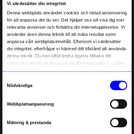
Vi värdesätter din integritet
Liknande produkter
Denna webbplats använder cookies och riktad annonsering
för att anpassa det du ser. Det hjälper oss att visa dig mer
Unikt hos oss
relevanta annonser och förbättra din internetupplevelse. Vi
10% rabatt på
använder även denna teknik till att mäta resultat samt
anpassa vårt webbplatsinnehåll. Eftersom vi värdesätter
ditt första köp
din integritet, efterfrågar vi härmed ditt tillstånd att använda
Anmäl dig till vårt nyhetsbrev och bli
denna teknik. Du kan alltid ändra dig/dra tillbaka ditt
först med att få nyheter, inspiration
och unika erbjudanden!
samtycke genom att klicka på inställningsknappen i sidans
Som tack får du
10% rabatt
på ditt
nedre högra hörn.
första köp.
Samtyckesval
Name
Nödvändiga
Created By Designtorget
Ferm Living
Email
Kökshandduk Kalles x DT 50x70cm
Kökshandduk Hale Röd/Lila.
199
kr
199
kr
Webbplatsanpassning
I lager
I lager
telefonnummer
Mätning & prestanda
Registrera
Andra köpte även