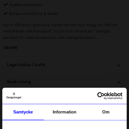
Snabba leveranser
Betala med Klarna & Swish
Karin Ohlssons populära hipsterbricka och mugg har fått en
matchande kökshandduk! Tryckt och tillverkad i Sverige,
perfekt för utlandssvensken och sverigeälskaren.
ÅtervinningLämnas till välgörenhet eller återvinningscentral. .
Läs mer
Lagerstatus i butik
Beskrivning
Information
Samtycke
Information
Om
Om tillverkaren