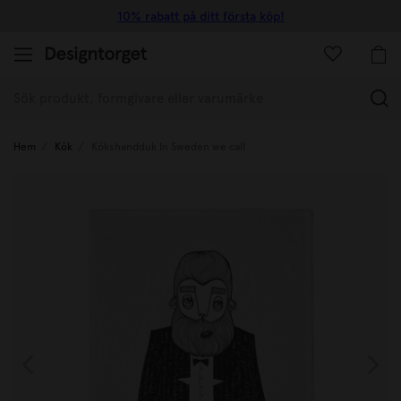
10% rabatt på ditt första köp!
(
Hem
Kök
Kökshandduk In Sweden we call