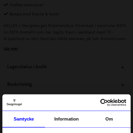
Snabba leveranser
Betala med Klarna & Swish
KALLES x Designtorget Kökshandduk tillverkad i halvlinne (50%
lin 50% bomull) som har tagits fram i samband med 70-
årsjubileet av den ikoniska rökta kaviaren på tub. Kollektionen
har tagits fram i samarbete med Kalles Kaviar med målet att
Läs mer
spegla varumärkets glada, varma och lekfulla anda. Kalles Kaviar
är mycket mer än bara ett pålägg – det är en svensk ikon som
har funnits på svenska frukostbord sedan 1954.
Lagerstatus i butik
Beskrivning
Information
Samtycke
Information
Om
Om tillverkaren