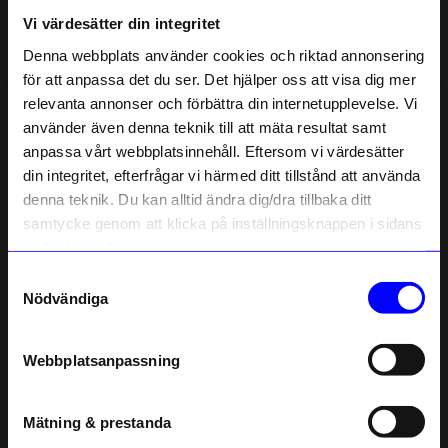
Vi värdesätter din integritet
Liknande produkter
Denna webbplats använder cookies och riktad annonsering
Unikt hos oss
Unikt hos oss
för att anpassa det du ser. Det hjälper oss att visa dig mer
relevanta annonser och förbättra din internetupplevelse. Vi
10% rabatt på
använder även denna teknik till att mäta resultat samt
anpassa vårt webbplatsinnehåll. Eftersom vi värdesätter
ditt första köp
din integritet, efterfrågar vi härmed ditt tillstånd att använda
Anmäl dig till vårt nyhetsbrev och bli
denna teknik. Du kan alltid ändra dig/dra tillbaka ditt
först med att få nyheter, inspiration
och unika erbjudanden!
samtycke genom att klicka på inställningsknappen i sidans
Som tack får du
10% rabatt
på ditt
nedre högra hörn.
första köp.
Samtyckesval
Name
Created By Designtorget
Created By Designtorget
Nödvändiga
Kökshandduk Rutan 50x70 cm Skogsgrön
Kökshandduk Rutan 50x70 cm Rost
Email
149
kr
149
kr
Webbplatsanpassning
I lager
I lager
telefonnummer
Mätning & prestanda
Andra köpte även
Registrera