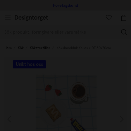
Företagskund
(
Hem
Kök
Kökstextilier
Kökshandduk Kalles x DT 50x70cm
Unikt hos oss