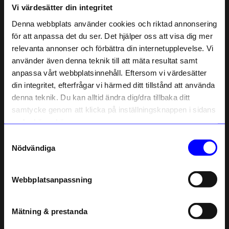
Vi värdesätter din integritet
Liknande produkter
Denna webbplats använder cookies och riktad annonsering
Unikt hos oss
Unikt hos oss
för att anpassa det du ser. Det hjälper oss att visa dig mer
relevanta annonser och förbättra din internetupplevelse. Vi
10% rabatt på
använder även denna teknik till att mäta resultat samt
anpassa vårt webbplatsinnehåll. Eftersom vi värdesätter
ditt första köp
din integritet, efterfrågar vi härmed ditt tillstånd att använda
Anmäl dig till vårt nyhetsbrev och bli
denna teknik. Du kan alltid ändra dig/dra tillbaka ditt
först med att få nyheter, inspiration
och unika erbjudanden!
samtycke genom att klicka på inställningsknappen i sidans
Som tack får du
10% rabatt
på ditt
nedre högra hörn.
första köp.
Samtyckesval
Created By Designtorget
Created By Designtorget
Name
Nödvändiga
Kökshandduk Rutan 50x70 cm Rost
Kökshandduk Rutan 50x70 cm Indigo
Email
149
kr
149
kr
I lager
I lager
Webbplatsanpassning
telefonnummer
Andra köpte även
Mätning & prestanda
Registrera