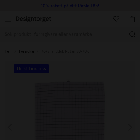
10% rabatt på ditt första köp!
(
Hem
Föräldrar
Kökshandduk Rutan 50x70 cm
Unikt hos oss