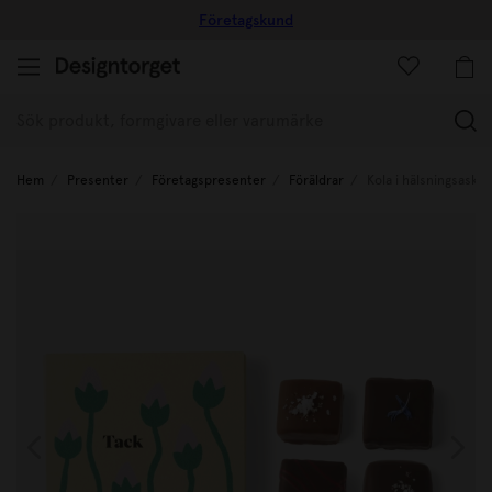
Företagskund
(
Hem
Presenter
Företagspresenter
Föräldrar
Kola i hälsningsask 4