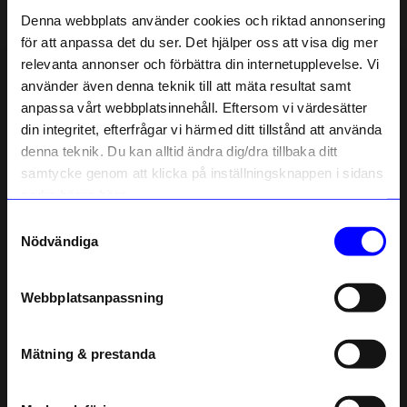
Liknande produkter
Denna webbplats använder cookies och riktad annonsering
för att anpassa det du ser. Det hjälper oss att visa dig mer
relevanta annonser och förbättra din internetupplevelse. Vi
10% rabatt på
använder även denna teknik till att mäta resultat samt
anpassa vårt webbplatsinnehåll. Eftersom vi värdesätter
ditt första köp
din integritet, efterfrågar vi härmed ditt tillstånd att använda
Anmäl dig till vårt nyhetsbrev och bli
denna teknik. Du kan alltid ändra dig/dra tillbaka ditt
först med att få nyheter, inspiration
och unika erbjudanden!
samtycke genom att klicka på inställningsknappen i sidans
Som tack får du
10% rabatt
på ditt
nedre högra hörn.
första köp.
Samtyckesval
Name
Pärlans
Pärlans
Nödvändiga
Kola i påse Choklad
Kola i Choklad 6 bitar 75gr Kalabrisk Lakrits
Email
110
kr
134
kr
I lager
I lager
Webbplatsanpassning
telefonnummer
Andra köpte även
Mätning & prestanda
Registrera
Bästsäljare
Bästsäljare
Läs mer om hur vi hanterar din information i vår
15%
integritetspolicy
.
Unikt hos oss