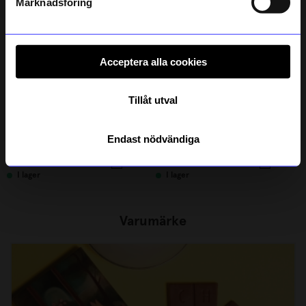
Marknadsföring
Acceptera alla cookies
Tillåt utval
String furniture
Created By Designtorget
Endast nödvändiga
Hylla Pocket String svart/valnöt
Fönsterskärm stor
1 595
kr
254,15
kr
299
kr
I lager
I lager
Varumärke