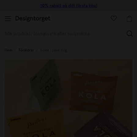
10% rabatt på ditt första köp!
(
Hem
Föräldrar
Kolor i påse 80g