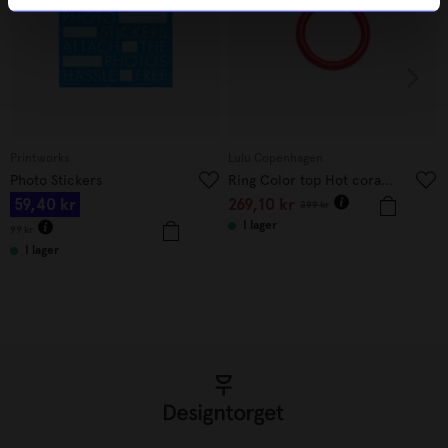
Printworks
Lulu Copenhagen
Photo Stickers
Ring Color top Hot coral 18 mm
59,40
kr
269,10
kr
299
kr
I lager
99
kr
I lager