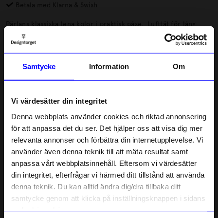
Betala med Klarna & Swish
Pärlans klassiska lena kolor i praktisk påse. Lufttät för lång
hållbarhet, med ett attraktivt pris som uppmuntrar spontanköp.
Bred botten som gör påsen stabil i hyllan och igenkänningsbar
design.
Läs mer
Samtycke
Information
Om
Lagerstatus i butik
Vi värdesätter din integritet
Denna webbplats använder cookies och riktad annonsering
Beskrivning
för att anpassa det du ser. Det hjälper oss att visa dig mer
relevanta annonser och förbättra din internetupplevelse. Vi
Information
10% rabatt på
använder även denna teknik till att mäta resultat samt
anpassa vårt webbplatsinnehåll. Eftersom vi värdesätter
ditt första köp
din integritet, efterfrågar vi härmed ditt tillstånd att använda
Anmäl dig till vårt nyhetsbrev och bli
denna teknik. Du kan alltid ändra dig/dra tillbaka ditt
först med att få nyheter, inspiration
Liknande produkter
och unika erbjudanden!
samtycke genom att klicka på inställningsknappen i sidans
Som tack får du
10% rabatt
på ditt
Nyhet
nedre högra hörn.
första köp.