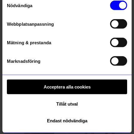
Nödvändiga
Webbplatsanpassning
Mätning & prestanda
Marknadsföring
Anna Broström
Kopp Våg liten vit
Kopp liten vattenkanna rosa
249
kr
179
kr
I lager
I lager
Acceptera alla cookies
Andra köpte även
Tillåt utval
Bästsäljare
Endast nödvändiga
Unikt hos oss