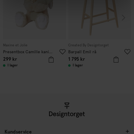
Maxine et Jolie
Created By Designtorget
Presentbox Camille kanin + filt Grön
Barpall Emil rå
299
kr
1 795
kr
I lager
I lager
Kundservice