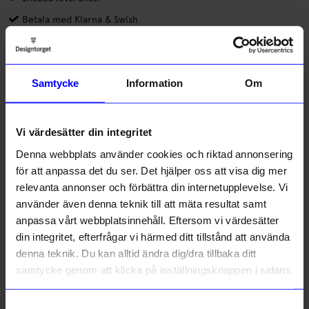
Betala med Klarna & Swish
Handdrejad kopp från keramiker och formgivare Camilla
Engdahl. Koppen är glaserad med matt glasyr vilket skapar en
mjuk och stilren känsla. Finns i två färger och två storlekar.
Samtycke
Information
Om
Läs mer
Vi värdesätter din integritet
Lagerstatus i butik
Denna webbplats använder cookies och riktad annonsering
för att anpassa det du ser. Det hjälper oss att visa dig mer
Beskrivning
relevanta annonser och förbättra din internetupplevelse. Vi
använder även denna teknik till att mäta resultat samt
anpassa vårt webbplatsinnehåll. Eftersom vi värdesätter
Information
din integritet, efterfrågar vi härmed ditt tillstånd att använda
denna teknik. Du kan alltid ändra dig/dra tillbaka ditt
samtycke genom att klicka på inställningsknappen i sidans
Liknande produkter
nedre högra hörn.
Samtyckesval