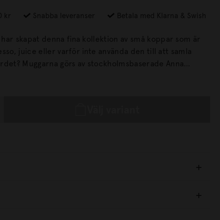
0 kr
Snabba leveranser
Betala med Klarna & Swish
har skapat denna fina kollektion av små koppar som är
sso, juice eller varför inte använda den till att samla
ordet? Muggarna görs av stockholmsbaserade Anna
mst arbetar med handmålat bruksgods. Produkterna
 hennes typiska färgglada motiv och är tänkt att
t skapa egna unika kollektioner, mixa och matcha med
Välj variant
kaffekopparna i samma kollektion! Tål maskindisk. Koppen rymmer 1,5dl.