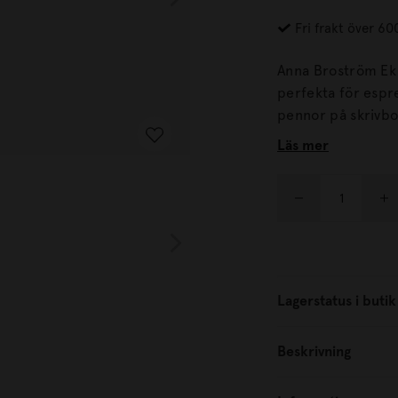
Fri frakt över 60
Anna Broström Ek 
perfekta för espre
pennor på skrivb
Broström Ek som frä
Läs mer
är dekorerade med
kombineras för at
Lagerstatus i butik
Beskrivning