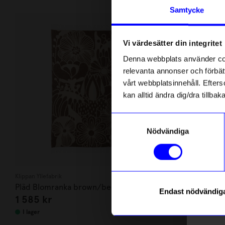
Andra köpte även
Anmäl di
Samtycke
först m
o
Vi värdesätter din integritet
Som ta
Denna webbplats använder cook
relevanta annonser och förbätt
Name
vårt webbplatsinnehåll. Efterso
kan alltid ändra dig/dra tillb
Email
Samtyckesval
Nödvändiga
telefonn
Klippan Yllefabrik
Pläd Blomranka brown/beige, 100%
Kort grönsa
Endast nödvändig
1 585
kr
45
kr
eko lammull
Läs mer o
I lager
I lager