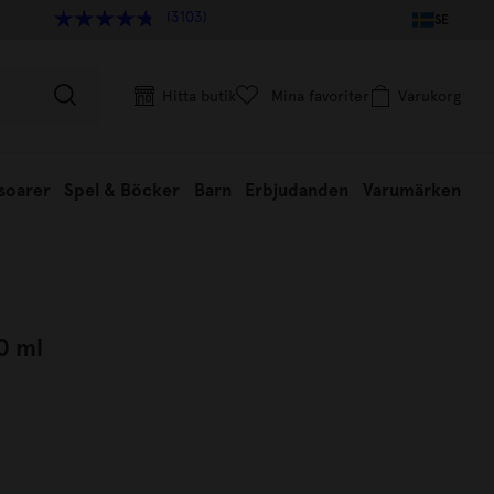
(3103)
SE
Hitta butik
Mina favoriter
Varukorg
soarer
Spel & Böcker
Barn
Erbjudanden
Varumärken
0 ml