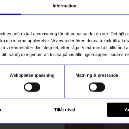
g till vårt nyhetsbrev och bli
Information
ed att få nyheter, inspiration
ch unika erbjudanden!
ck får du
10% rabatt
på ditt
första köp.
ies och riktad annonsering för att anpassa det du ser. Det hjälpe
ra din internetupplevelse. Vi använder även denna teknik till att 
m vi värdesätter din integritet, efterfrågar vi härmed ditt tillstånd
aka ditt samtycke genom att klicka på inställningsknappen i sidans n
Webbplatsanpassning
Mätning & prestanda
ummer
Klippan Yllefabrik
Registrera
ker
Barnpläd Blomranka baby
a
Tillåt utval
Ac
495
kr
Brown/beige
m hur vi hanterar din information i vår
integritetspolicy
.
I lager