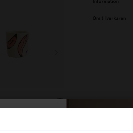
Information
Om tillverkaren
Anna Broström
anan rosa
Kopp liten halvblomma svart/
179
kr
% rabatt på
I lager
tt första köp