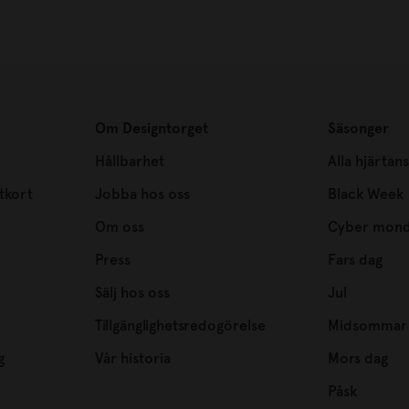
Om Designtorget
Säsonger
Hållbarhet
Alla hjärtan
tkort
Jobba hos oss
Black Week
Om oss
Cyber mon
Press
Fars dag
Sälj hos oss
Jul
Tillgänglighetsredogörelse
Midsommar
g
Vår historia
Mors dag
Påsk