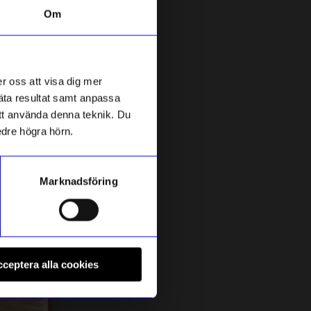
Om
r oss att visa dig mer
mäta resultat samt anpassa
 att använda denna teknik. Du
edre högra hörn.
Marknadsföring
Anna Broström
A
Kopp liten vattenkanna rosa
T
ceptera alla cookies
179
kr
p
I lager