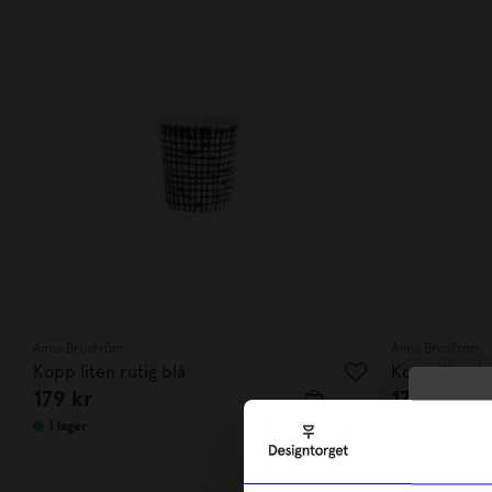
Anna Broström
Anna Broström
Kopp liten rutig blå
Kopp liten b
179
kr
179
kr
10
I lager
I lager
di