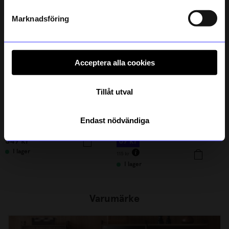
Outlet
Läs mer om hur vi hanterar din information i vår
40%
integritetspolicy
.
Marknadsföring
Unikt hos oss
Acceptera alla cookies
Tillåt utval
Created By Designtorget
Endast nödvändiga
Stockholmslejon S
Glasunderlägg Kork & EVA Mix 6-P Svart
349
kr
69
kr
I lager
115
kr
I lager
Varumärke