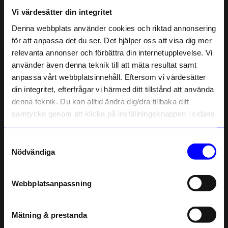
Vi värdesätter din integritet
Liknande produkter
Denna webbplats använder cookies och riktad annonsering
för att anpassa det du ser. Det hjälper oss att visa dig mer
relevanta annonser och förbättra din internetupplevelse. Vi
10% rabatt på
använder även denna teknik till att mäta resultat samt
anpassa vårt webbplatsinnehåll. Eftersom vi värdesätter
ditt första köp
din integritet, efterfrågar vi härmed ditt tillstånd att använda
Anmäl dig till vårt nyhetsbrev och bli
denna teknik. Du kan alltid ändra dig/dra tillbaka ditt
först med att få nyheter, inspiration
och unika erbjudanden!
samtycke genom att klicka på inställningsknappen i sidans
Som tack får du
10% rabatt
på ditt
nedre högra hörn.
första köp.
Samtyckesval
Name
String furniture
String furniture
Nödvändiga
Organizers Set med 3 Biokomposit Beige
Organizer Set med 3 Biokomposit svart
Email
515
kr
520
kr
Webbplatsanpassning
I lager
I lager
telefonnummer
Mätning & prestanda
Andra köpte även
Registrera