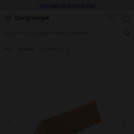
10% rabatt på ditt första köp!
(
Hem
Förvaring
Kork avdelare 4-p