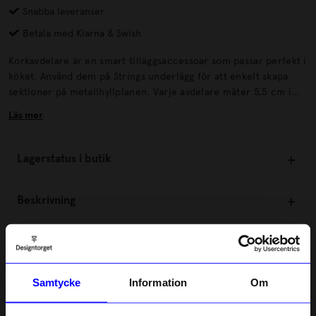
Snabba leveranser
Betala med Klarna & Swish
Korkavdelare är en smart tilläggsaccessoar som passar perfekt i
köket. Använd dem på Strings underlägg för att enkelt skapa
sektioner på metallhyllplanen. Varje avdelare mäter 5,5 cm i
bredd, 30 cm i djup och 5 cm i höjd, och varje förpackning
Läs mer
innehåller fyra avdelare.
Lagerstatus i butik
Beskrivning
Information
Samtycke
Information
Om
Om tillverkaren