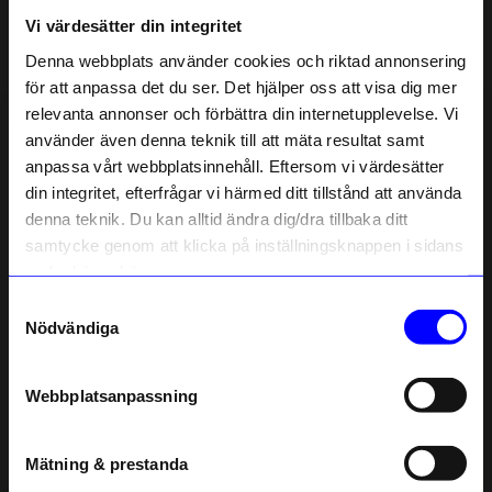
Vi värdesätter din integritet
Liknande produkter
Denna webbplats använder cookies och riktad annonsering
för att anpassa det du ser. Det hjälper oss att visa dig mer
relevanta annonser och förbättra din internetupplevelse. Vi
10% rabatt på
använder även denna teknik till att mäta resultat samt
anpassa vårt webbplatsinnehåll. Eftersom vi värdesätter
ditt första köp
din integritet, efterfrågar vi härmed ditt tillstånd att använda
Anmäl dig till vårt nyhetsbrev och bli
denna teknik. Du kan alltid ändra dig/dra tillbaka ditt
först med att få nyheter, inspiration
och unika erbjudanden!
samtycke genom att klicka på inställningsknappen i sidans
Som tack får du
10% rabatt
på ditt
nedre högra hörn.
första köp.
Samtyckesval
Name
Lottisson Design
Lottisson Design
Nödvändiga
Kort m. Kuvert Göteborg 10x15 cm
Kort m. Kuvert Södermalm 10x15 cm
Email
40
kr
40
kr
Webbplatsanpassning
I lager
I lager
telefonnummer
Mätning & prestanda
Andra köpte även
Registrera