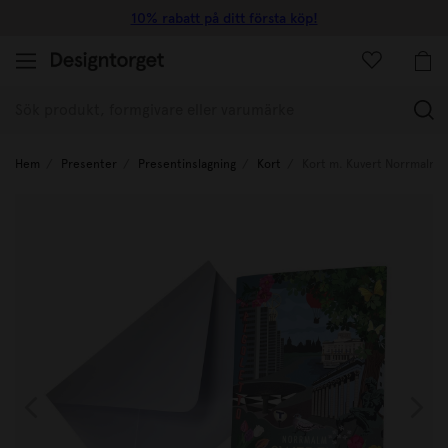
10% rabatt på ditt första köp!
(
Hem
Presenter
Presentinslagning
Kort
Kort m. Kuvert Norrmalm 