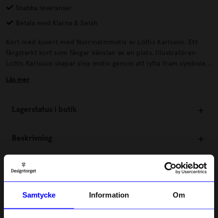
Snabba leveranser
Betala med Klarna & Swish
Kort med kuvert med Norrmalmmotiv av Lottis Karlsson. Ett
färgstarkt kort som fångar känslan av en plats. Illustratören
Lottis Karlsson skapar sina motiv genom att lyfta fram symboler
och detaljer som definierar en stad eller stadsdel.
Läs mer
Lagerstatus i butik
Beskrivning
Information
Samtycke
Information
Om
Om tillverkaren