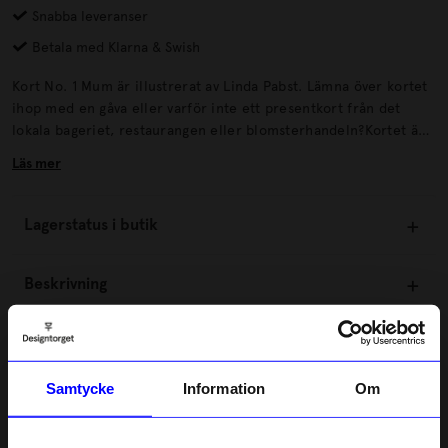
Snabba leveranser
Betala med Klarna & Swish
Kort No. 1 Mum är illustrerat av Linda Pabst. Lämna över kortet
ihop med en gåva eller varför inte ett presentkort från det
lokala bageriet, restaurangen eller blomsterhandeln?Kortet är
vikt med blank insida och tryckt på ett klimatneutralt tryckeri.
Läs mer
Lagerstatus i butik
Beskrivning
Information
Samtycke
Information
Om
Om tillverkaren