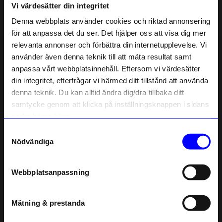
Vi värdesätter din integritet
Liknande produkter
Denna webbplats använder cookies och riktad annonsering
för att anpassa det du ser. Det hjälper oss att visa dig mer
relevanta annonser och förbättra din internetupplevelse. Vi
10% rabatt på
använder även denna teknik till att mäta resultat samt
anpassa vårt webbplatsinnehåll. Eftersom vi värdesätter
ditt första köp
din integritet, efterfrågar vi härmed ditt tillstånd att använda
Anmäl dig till vårt nyhetsbrev och bli
denna teknik. Du kan alltid ändra dig/dra tillbaka ditt
först med att få nyheter, inspiration
och unika erbjudanden!
samtycke genom att klicka på inställningsknappen i sidans
Som tack får du
10% rabatt
på ditt
nedre högra hörn.
första köp.
Samtyckesval
Name
Nödvändiga
Linda Pabst
Linda Pabst
Email
Kort Superdad No.1
Kort Du är bäst
45
kr
45
kr
Webbplatsanpassning
I lager
I lager
telefonnummer
Mätning & prestanda
Registrera
Andra köpte även