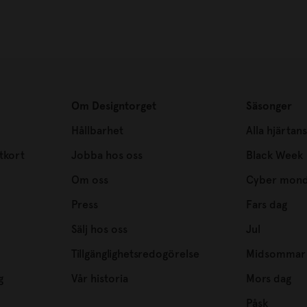
Om Designtorget
Säsonger
Hållbarhet
Alla hjärtan
tkort
Jobba hos oss
Black Week
Om oss
Cyber mon
Press
Fars dag
Sälj hos oss
Jul
Tillgänglighetsredogörelse
Midsommar
g
Vår historia
Mors dag
Påsk