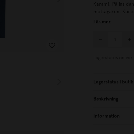
Karami. På insidan gömmer sig en dalahäst som pryder sin plats hos
mottag
Läs mer
Lagerstatus online
Lagerstatus i butik
Beskrivning
Information