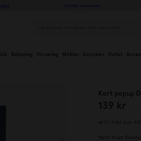
 köp!
Snabba leveranser
Kök
Belysning
Förvaring
Möbler
Smycken
Outlet
Acces
Kort popup D
139 kr
Fri frakt över 60
Hello from Sweden