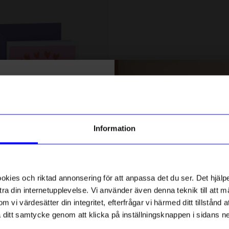
% rabatt på
tt första köp
g till vårt nyhetsbrev och bli
Information
ed att få nyheter, inspiration
ch unika erbjudanden!
Linda Pabst
ck får du
10% rabatt
på ditt
äst
Kort Grattis Groda
första köp.
ies och riktad annonsering för att anpassa det du ser. Det hjälpe
45
kr
ra din internetupplevelse. Vi använder även denna teknik till att 
I lager
m vi värdesätter din integritet, efterfrågar vi härmed ditt tillstånd
aka ditt samtycke genom att klicka på inställningsknappen i sidans n