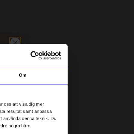
Nyhet
Om
Linda Pabst
L
Kort Lycka till!
K
r oss att visa dig mer
45
kr
mäta resultat samt anpassa
I lager
 att använda denna teknik. Du
edre högra hörn.