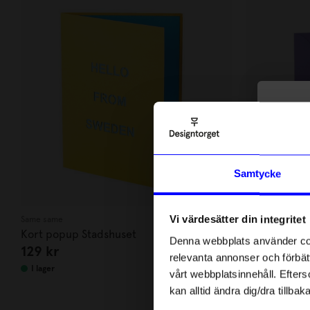
10
di
Anmäl di
Samtycke
först m
o
Vi värdesätter din integritet
Same same
Linda Pabst
Som ta
Kort popup Stadshuset
Kort Du är b
Denna webbplats använder cook
129
kr
45
kr
relevanta annonser och förbätt
Name
I lager
I lager
vårt webbplatsinnehåll. Efterso
kan alltid ändra dig/dra tillb
Email