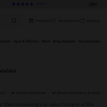
(3103)
SE
Hitta butik
Mina favoriter
Varukorg
soarer
Spel & Böcker
Barn
Erbjudanden
Varumärken
alahäst
0 kr
Snabba leveranser
Betala med Klarna & Swish
! Blankt dubbelsidigt pop-upkort formgivet av Mina