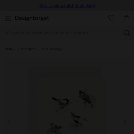
10% rabatt på ditt första köp!
(
Hem
Presenter
Kort småfåglar