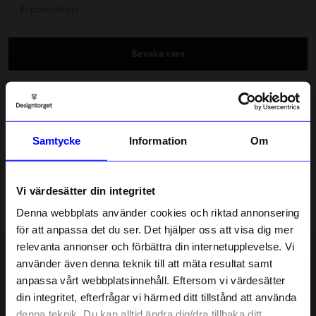
Bevaka vara
Fri frakt över 600 kr
Snabba leveranser
Samtycke
Information
Om
Betala med Klarna & Swish
Dubbelvikt kort med kuvert formgivet av Frida Nilsson. Blank
insida. Cremevitt, 240 grams papper.
Vi värdesätter din integritet
Läs mer
Denna webbplats använder cookies och riktad annonsering
för att anpassa det du ser. Det hjälper oss att visa dig mer
relevanta annonser och förbättra din internetupplevelse. Vi
Lagerstatus i butik
10% rabatt på
använder även denna teknik till att mäta resultat samt
anpassa vårt webbplatsinnehåll. Eftersom vi värdesätter
ditt första köp
Beskrivning
din integritet, efterfrågar vi härmed ditt tillstånd att använda
Anmäl dig till vårt nyhetsbrev och bli
denna teknik. Du kan alltid ändra dig/dra tillbaka ditt
först med att få nyheter, inspiration