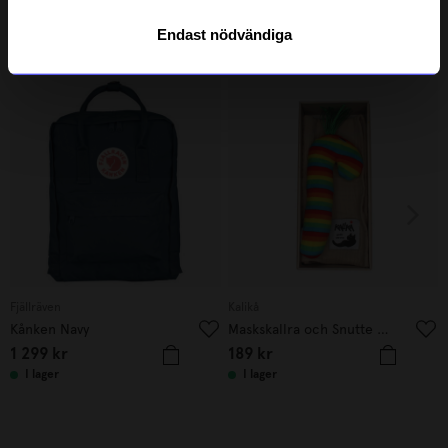
Endast nödvändiga
Andra köpte även
Fjällräven
Kalikå
Kånken Navy
Maskskallra och Snutte Regnbåge
1 299
kr
189
kr
I lager
I lager