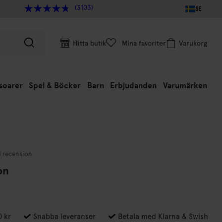
(3103)
SE
Hitta butik
Mina favoriter
Varukorg
soarer
Spel & Böcker
Barn
Erbjudanden
Varumärken
1 recension
on
0 kr
Snabba leveranser
Betala med Klarna & Swish