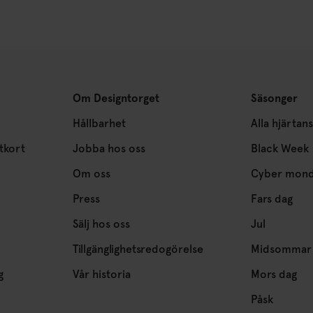
Om Designtorget
Säsonger
Hållbarhet
Alla hjärtan
tkort
Jobba hos oss
Black Week
Om oss
Cyber mon
Press
Fars dag
Sälj hos oss
Jul
Tillgänglighetsredogörelse
Midsommar
g
Vår historia
Mors dag
Påsk