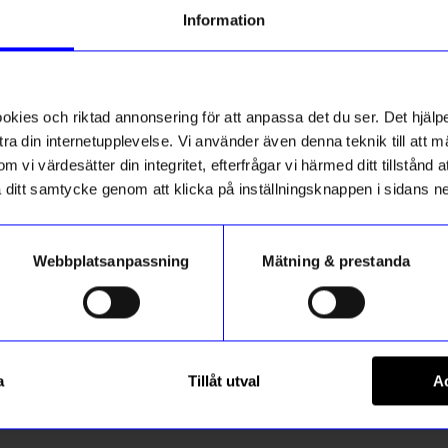
Information
ies och riktad annonsering för att anpassa det du ser. Det hjälpe
ra din internetupplevelse. Vi använder även denna teknik till att 
m vi värdesätter din integritet, efterfrågar vi härmed ditt tillstånd
aka ditt samtycke genom att klicka på inställningsknappen i sidans n
Webbplatsanpassning
Mätning & prestanda
jon L
Lejoninna Sthlm S
a
Tillåt utval
Ac
349
kr
I lager