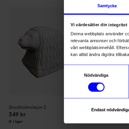
Andra köpte även
Samtycke
Presenttips
Vi värdesätter din integritet
Denna webbplats använder cook
relevanta annonser och förbätt
vårt webbplatsinnehåll. Efterso
kan alltid ändra dig/dra tillb
Samtyckesval
Nödvändiga
Stockholmslejon S
Stockholmsle
Endast nödvändig
349
kr
549
kr
I lager
I lager