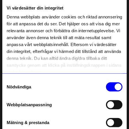
Liknande produkter
Vi värdesätter din integritet
Denna webbplats använder cookies och riktad annonsering
Outlet
50%
för att anpassa det du ser. Det hjälper oss att visa dig mer
relevanta annonser och förbättra din internetupplevelse. Vi
10% rabatt på
använder även denna teknik till att mäta resultat samt
anpassa vårt webbplatsinnehåll. Eftersom vi värdesätter
ditt första köp
din integritet, efterfrågar vi härmed ditt tillstånd att använda
Anmäl dig till vårt nyhetsbrev och bli
denna teknik. Du kan alltid ändra dig/dra tillbaka ditt
först med att få nyheter, inspiration
och unika erbjudanden!
samtycke genom att klicka på inställningsknappen i sidans
Som tack får du
10% rabatt
på ditt
nedre högra hörn.
första köp.
ÅHLÉNS HOME
Essem
Samtyckesval
Name
Krok Medium Grön
Krok Classic stor Svart
Nödvändiga
65
kr
280
kr
Email
I lager
129
kr
Webbplatsanpassning
I lager
telefonnummer
Mätning & prestanda
Andra köpte även
Registrera