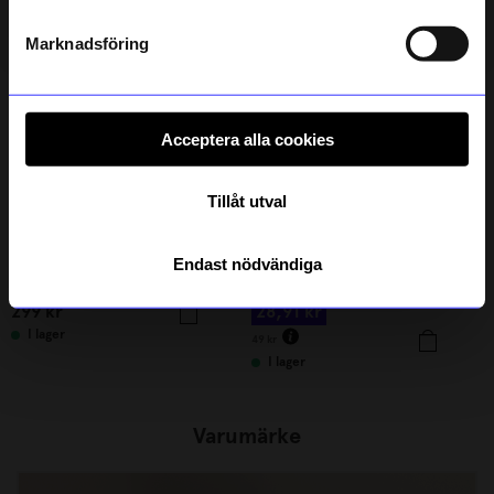
Läs mer om hur vi hanterar din information i vår
Outlet
integritetspolicy
.
41%
Marknadsföring
Acceptera alla cookies
Tillåt utval
ÅHLÉNS HOME
BÜRSTENHAUS REDECKER
Endast nödvändiga
Tidningsställ Koster 37x18x32 cm Svart
Borsthuvud diskborste mjuk
299
kr
28,91
kr
I lager
49
kr
I lager
Varumärke