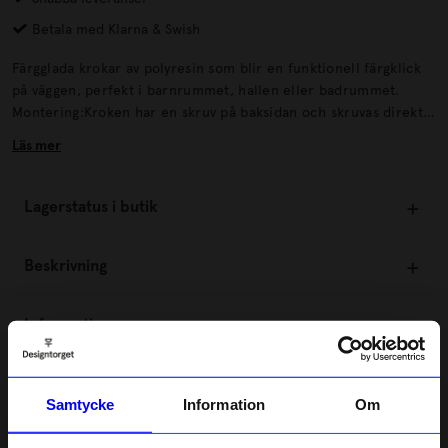
Betala med Klarna & Swish
Färgglada krokar av polyresin som blir en funktionell färgklick
på väggen, perfekt i barnrummet, hallen eller badrummet.
Montering:Kroken har en skruv på baksidan och skruvas direkt i
väggen. Finns i flera snygga färger och två storlekar, bara att
Läs mer
mixa och matcha så att det passar just din inredningsstil.
Lagerstatus i butik
Beskrivning
Information
Om tillverkaren
Samtycke
Information
Om