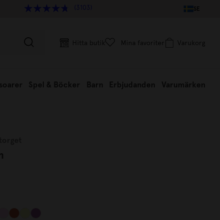
(3103)
SE
Hitta butik
Mina favoriter
Varukorg
soarer
Spel & Böcker
Barn
Erbjudanden
Varumärken
torget
m