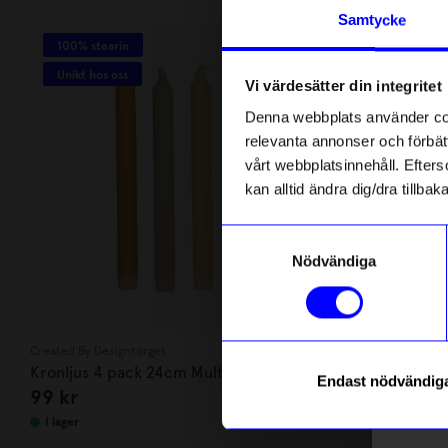
Andra köpte även
Anmäl di
Samtycke
först m
100% stearin
o
Unikt hos oss
Vi värdesätter din integritet
Som ta
Denna webbplats använder cook
relevanta annonser och förbätt
Name
vårt webbplatsinnehåll. Efterso
kan alltid ändra dig/dra tillb
Email
Samtyckesval
Nödvändiga
telefonn
Created By Designtorget
Åhléns
Kronljus 4 pack 24cm Multi Gul
Handspegel S
Endast nödvändig
99
kr
99
kr
Läs mer o
I lager
I lager