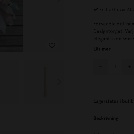
Fri frakt över 60
Förvandla ditt he
Designtorget. Varje ljus, tillverkat av 100% premium stearin, lovar ett
elegant sken som v
oavbruten värme och stäm
Läs mer
+/- 9,5 h Tillverk
Lagerstatus i butik
Beskrivning