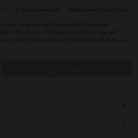
0 kr
Snabba leveranser
Betala med Klarna & Swish
m till en mysig oas med Kronjus från Created by
arar i ca 9,5 timmar och ger dig möjlighet att njuta av
ning under hela kvällen. Höjd: 28 cmBrinntid
ade i 100% stearin.
Välj variant