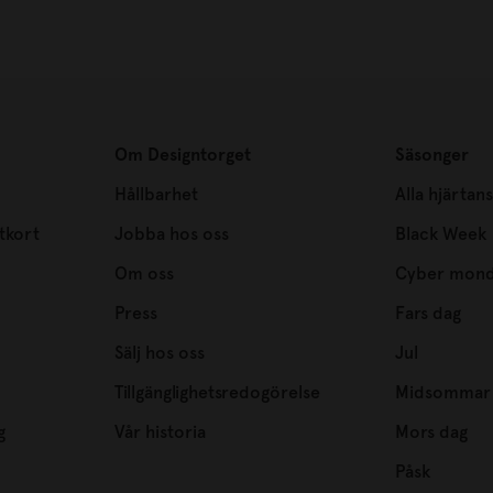
Om Designtorget
Säsonger
Hållbarhet
Alla hjärtan
tkort
Jobba hos oss
Black Week
Om oss
Cyber mon
Press
Fars dag
Sälj hos oss
Jul
Tillgänglighetsredogörelse
Midsommar
g
Vår historia
Mors dag
Påsk