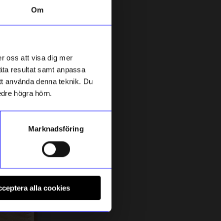
Om
4 för 59 kr
100% stearin
r oss att visa dig mer
mäta resultat samt anpassa
 att använda denna teknik. Du
edre högra hörn.
Marknadsföring
Created By Designtorget
öd
Kronljus DT 28cm Ljusrosa
S
ceptera alla cookies
16
kr
I lager