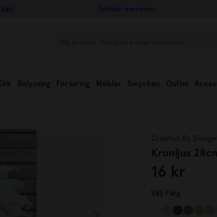
 köp!
Snabba leveranser
Kök
Belysning
Förvaring
Möbler
Smycken
Outlet
Acces
Created By Design
Kronljus 28c
16 kr
Välj
Färg