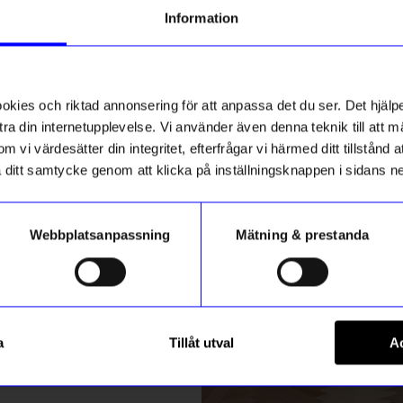
g till vårt nyhetsbrev och bli
Information
ed att få nyheter, inspiration
100% stearin
ch unika erbjudanden!
Unikt hos oss
ck får du
10% rabatt
på ditt
första köp.
ies och riktad annonsering för att anpassa det du ser. Det hjälpe
ra din internetupplevelse. Vi använder även denna teknik till att 
m vi värdesätter din integritet, efterfrågar vi härmed ditt tillstånd
aka ditt samtycke genom att klicka på inställningsknappen i sidans n
Webbplatsanpassning
Mätning & prestanda
ummer
Created By Designtorget
Registrera
kir S svart
Kronljus 4 pack 24cm Multi R
a
Tillåt utval
Ac
99
kr
m hur vi hanterar din information i vår
integritetspolicy
.
I lager