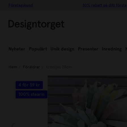
Företagskund
10% rabatt på ditt första
Nyheter
Populärt
Unik design
Presenter
Inredning
Hem
Föräldrar
Kronljus 28cm
4 för 59 kr
100% stearin