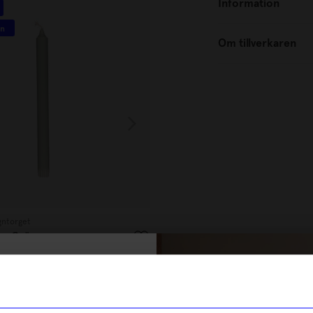
Information
4 för 59 kr
in
100% stearin
Om tillverkaren
gntorget
Created By Designtorget
cm Grön
Kronljus 28cm Beige
16
kr
% rabatt på
I lager
tt första köp