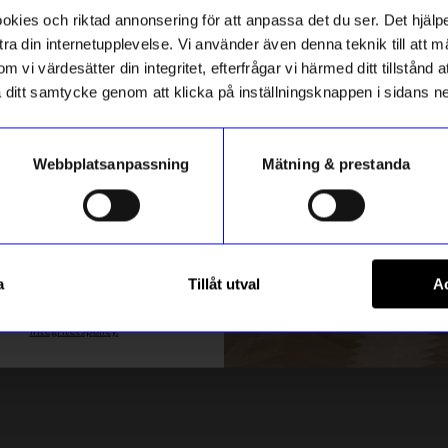
första köp.
ies och riktad annonsering för att anpassa det du ser. Det hjälpe
ra din internetupplevelse. Vi använder även denna teknik till att 
m vi värdesätter din integritet, efterfrågar vi härmed ditt tillstånd
aka ditt samtycke genom att klicka på inställningsknappen i sidans n
Solstickan
Webbplatsanpassning
Mätning & prestanda
 Fågelbok
Brandsläckare vit/vit solstick
ummer
995
kr
I lager
Registrera
a
Tillåt utval
Ac
m hur vi hanterar din information i vår
integritetspolicy
.