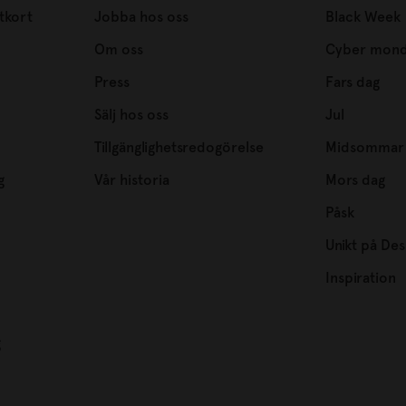
tkort
Jobba hos oss
Black Week
Om oss
Cyber mon
Press
Fars dag
Sälj hos oss
Jul
Tillgänglighetsredogörelse
Midsommar
g
Vår historia
Mors dag
Påsk
Unikt på Des
Inspiration
g