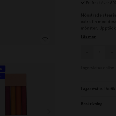
Fri frakt över 60
Mönstrade stearinljus
extra fin med dessa
mönster. U
Läs mer
Lagerstatus online
in
100% stearin
ss
Unikt hos oss
Lagerstatus i butik
Beskrivning