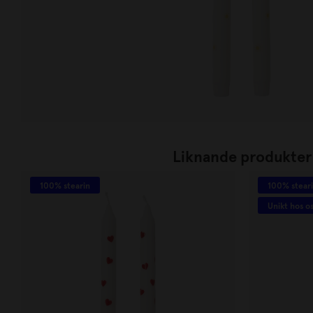
Liknande produkter
100% stearin
100% stear
Unikt hos o