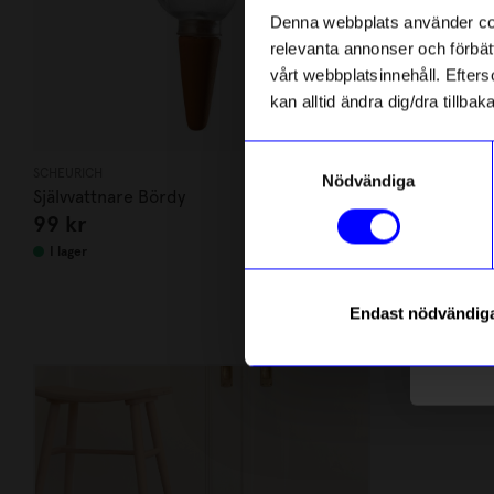
Denna webbplats använder cook
relevanta annonser och förbätt
Name
vårt webbplatsinnehåll. Efterso
kan alltid ändra dig/dra tillb
Email
Samtyckesval
SCHEURICH
Max Ström
Nödvändiga
Självvattnare Bördy
Bok Barnens
telefonn
99
kr
169
kr
I lager
I lager
Endast nödvändig
Varumärke
Läs mer o