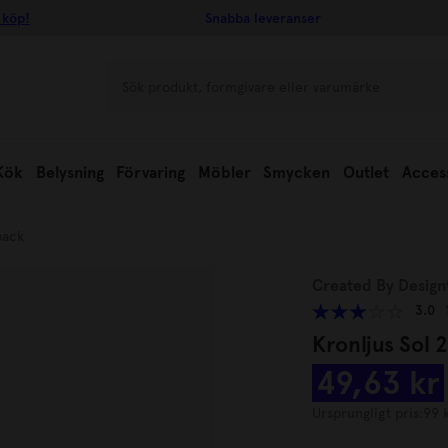
 köp!
Snabba leveranser
Kök
Belysning
Förvaring
Möbler
Smycken
Outlet
Acces
pack
Created By Design
3.0
Kronljus Sol 
49,63 kr
Ursprungligt pris:
99 