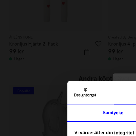
ÅHLÉNS HOME
Created By Desi
Kronljus Hjärta 2-Pack
Kronljus 4-
99
kr
99
kr
I lager
I lager
Andra köpte även
10
Populär
di
Anmäl di
Samtycke
först m
o
Vi värdesätter din integritet
Som ta