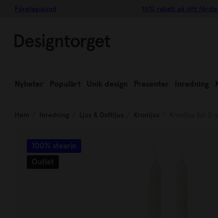
Företagskund
10% rabatt på ditt första
Nyheter
Populärt
Unik design
Presenter
Inredning
Hem
Inredning
Ljus & Doftljus
Kronljus
Kronljus Sol 2-
100% stearin
Outlet