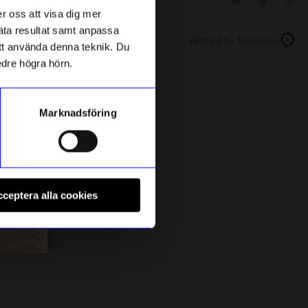
r oss att visa dig mer
mäta resultat samt anpassa
Verified by Trustvoice
 att använda denna teknik. Du
edre högra hörn.
Hippstory
L
Marknadsföring
an 2kg
Bricka smal Spår
R
249
kr
I lager
ceptera alla cookies