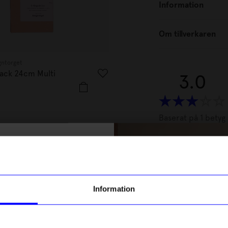
Information
Om tillverkaren
gntorget
Created By Designtorget
pack 24cm Multi
Kronljus 4 pack 24cm Multi G
3.0
99
kr
I lager
Baserat på 1 betyg
% rabatt på
Recensioner (1)
Bästsäljare
tt första köp
Eva
•
2 m
E
g till vårt nyhetsbrev och bli
Information
ed att få nyheter, inspiration
ch unika erbjudanden!
Bra ljus so
ck får du
10% rabatt
på ditt