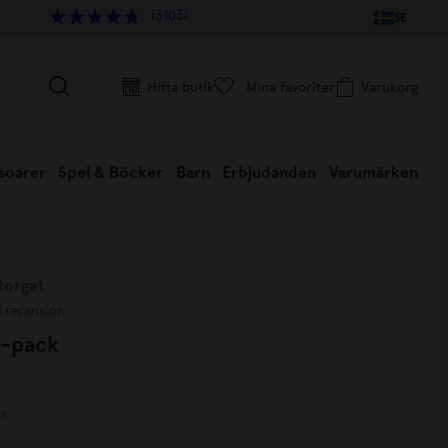
(3103)
SE
Hitta butik
Mina favoriter
Varukorg
soarer
Spel & Böcker
Barn
Erbjudanden
Varumärken
torget
1 recension
2-pack
kr