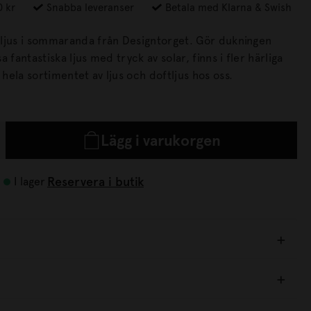
0 kr
Snabba leveranser
Betala med Klarna & Swish
 i sommaranda från Designtorget. Gör dukningen
 fantastiska ljus med tryck av solar, finns i fler härliga
pptäck hela sortimentet av ljus och doftljus hos oss.
Lägg i varukorgen
Reservera i butik
I lager
4 för 59 kr
100% stearin