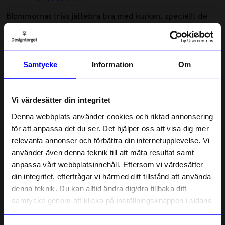
Blommornas trivs jättebra bra med kurkan, speciellt de
som kräver mycket vatten.
Priset är lite väl högt däremot. Annars 5/5
3 veckor sedan
Samtycke
Information
Om
Rasmus
R
Vi värdesätter din integritet
Jättefin kruka och smidig att vattna precis på det sättet jag
Denna webbplats använder cookies och riktad annonsering
hoppades.
för att anpassa det du ser. Det hjälper oss att visa dig mer
relevanta annonser och förbättra din internetupplevelse. Vi
1 månad sedan
10% rabatt på
använder även denna teknik till att mäta resultat samt
anpassa vårt webbplatsinnehåll. Eftersom vi värdesätter
ditt första köp
Agneta F
AF
din integritet, efterfrågar vi härmed ditt tillstånd att använda
Anmäl dig till vårt nyhetsbrev och bli
denna teknik. Du kan alltid ändra dig/dra tillbaka ditt
först med att få nyheter, inspiration
och unika erbjudanden!
samtycke genom att klicka på inställningsknappen i sidans
4 månader sedan
Som tack får du
10% rabatt
på ditt
nedre högra hörn.
första köp.