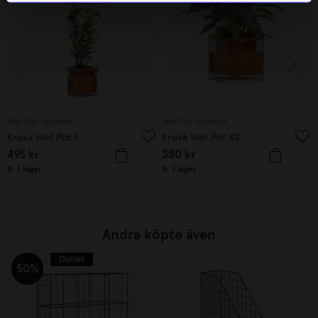
Wet Pot Systems
Wet Pot Systems
Kruka Wet Pot S
Kruka Wet Pot XS
495
kr
350
kr
I lager
I lager
Andra köpte även
Outlet
50%