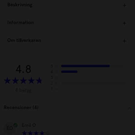
Beskrivning
Information
Om tillverkaren
4.8
5
☆
4
☆
3
☆
2
☆
1
☆
4 betyg
Recensioner (4)
Emil O
EO