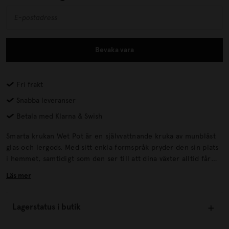
Bevaka vara
Fri frakt
Snabba leveranser
Betala med Klarna & Swish
Smarta krukan Wet Pot är en självvattnande kruka av munblåst
glas och lergods. Med sitt enkla formspråk pryder den sin plats
i hemmet, samtidigt som den ser till att dina växter alltid får
rätt mängd vatten. Fyll på med vatten mellan glas och kruka, så
Läs mer
tränger sedan vattnet långsamt in till jorden och ger växten
vatten.
Lagerstatus i butik