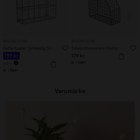
ÅHLÉNS HOME
ÅHLÉNS HOME
Hylla Koster fyrkantig Svart
Tidskriftssamlare Koster 27x10x31 cm Svart
199
kr
179
kr
I lager
399
kr
I lager
Varumärke