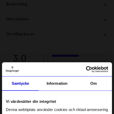
Beskrivning
Information
Om tillverkaren
3.0
5
☆
4
☆
3
☆
2
☆
1
☆
2 betyg
Samtycke
Information
Om
Recensioner (2)
Vi värdesätter din integritet
Marie T
MT
Denna webbplats använder cookies och riktad annonsering