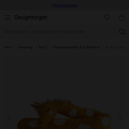
Företagskund
(
Hem
Inredning
Textil
Prydnadskuddar & kuddfodral
Kudde Long Gir