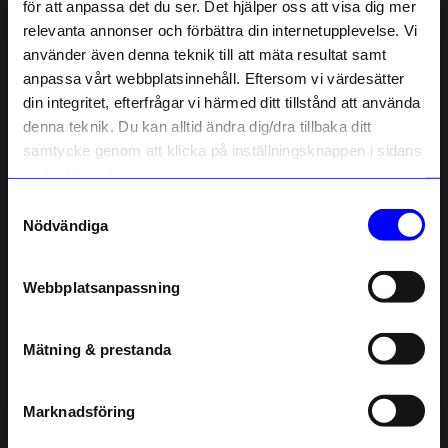
för att anpassa det du ser. Det hjälper oss att visa dig mer
relevanta annonser och förbättra din internetupplevelse. Vi
Dekorativ och fantasifull kudde. Mycket nöjd med köp.
10% rabatt på
använder även denna teknik till att mäta resultat samt
5 månader sedan
anpassa vårt webbplatsinnehåll. Eftersom vi värdesätter
ditt första köp
din integritet, efterfrågar vi härmed ditt tillstånd att använda
Anmäl dig till vårt nyhetsbrev och bli
Annica H
denna teknik. Du kan alltid ändra dig/dra tillbaka ditt
AH
först med att få nyheter, inspiration
och unika erbjudanden!
samtycke genom att klicka på inställningsknappen i sidans
Som tack får du
10% rabatt
på ditt
nedre högra hörn.
Inte samma färg som på bilden
första köp.
Mer okrabfun
Samtyckesval
Name
Nödvändiga
5 månader sedan
Email
Webbplatsanpassning
Verified by Trustvoice
telefonnummer
Liknande produkter
Mätning & prestanda
Registrera
Läs mer om hur vi hanterar din information i vår
integritetspolicy
.
Marknadsföring