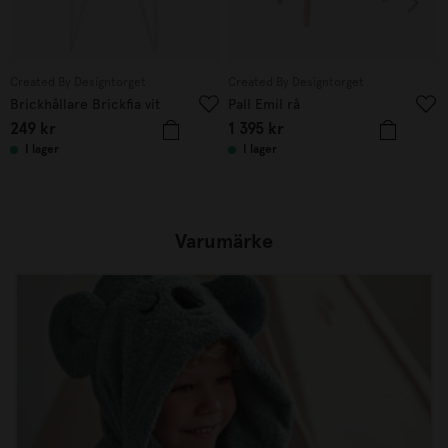
Created By Designtorget
Created By Designtorget
Brickhållare Brickfia vit
Pall Emil rå
249
kr
1 395
kr
I lager
I lager
Varumärke