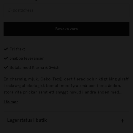
Bevaka vara
Fri frakt
Snabba leveranser
Betala med Klarna & Swish
En charmig, mjuk, Oeko-Tex®️ certifierad och riktigt lång giraff
i ockra-gul ekologisk bomull med fyra små ben i ena änden,
stora vita prickar samt ett snyggt huvud i andra änden med
blundande ögon, spetsade öron och små horn. Denna roliga
Läs mer
kudde/mjukdjur kan fungera som både stöd eller skydd för
baby och småbarn (till exempel i sängen eller soffan), eller som
en kramgo kompis att slappa med för äldre barn. En mysig
Lagerstatus i butik
giraff med broderade och applicerade detaljer, man av grovt
garn och fylld med polyester fiber.