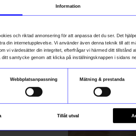
g till vårt nyhetsbrev och bli
Information
ed att få nyheter, inspiration
Outlet
ch unika erbjudanden!
ss
Unikt hos oss
ck får du
10% rabatt
på ditt
första köp.
ies och riktad annonsering för att anpassa det du ser. Det hjälpe
ra din internetupplevelse. Vi använder även denna teknik till att 
m vi värdesätter din integritet, efterfrågar vi härmed ditt tillstånd
aka ditt samtycke genom att klicka på inställningsknappen i sidans n
Webbplatsanpassning
Mätning & prestanda
ummer
gntorget
Created By Designtorget
Registrera
Lino 40x60 Grå
Kuddfodral Lino 40x60 Vit
a
Tillåt utval
Ac
199,88
kr
m hur vi hanterar din information i vår
integritetspolicy
.
I lager