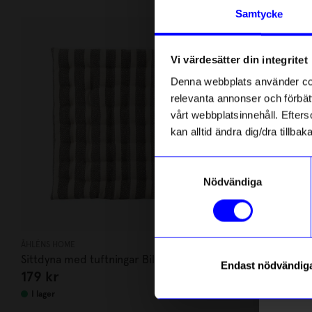
Andra köpte även
Anmäl di
Samtycke
först m
Outlet
o
Unikt hos o
Vi värdesätter din integritet
Som ta
Denna webbplats använder cook
relevanta annonser och förbätt
Name
vårt webbplatsinnehåll. Efterso
kan alltid ändra dig/dra tillb
Email
Samtyckesval
Nödvändiga
telefonn
ÅHLÉNS HOME
Created By Desi
Sittdyna med tuftningar Bill svart
Kuddfodral 
Endast nödvändig
179
kr
199,88
kr
Läs mer o
I lager
I lager