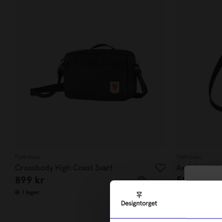
Fjällräven
Fjällräven
Crossbody High Coast Svart
Axelväska Hi
899
kr
599
kr
10
I lager
I lager
di