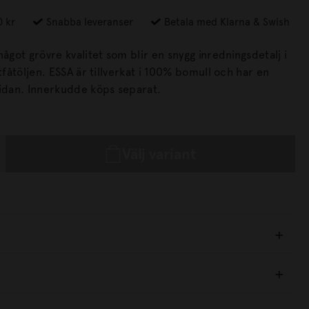
0 kr
Snabba leveranser
Betala med Klarna & Swish
något grövre kvalitet som blir en snygg inredningsdetalj i
 i 100% bomull och har en
dold dragkedja i sidan. Innerkudde köps separat.
Välj variant