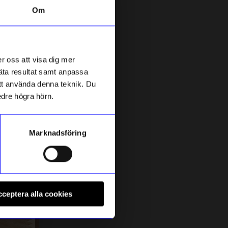
Om
Outlet
Unikt hos oss
r oss att visa dig mer
mäta resultat samt anpassa
 att använda denna teknik. Du
edre högra hörn.
Marknadsföring
Created By Designtorget
C
Kuddfodral Lino 40x60 Vinröd
P
ceptera alla cookies
199,88
kr
1
I lager