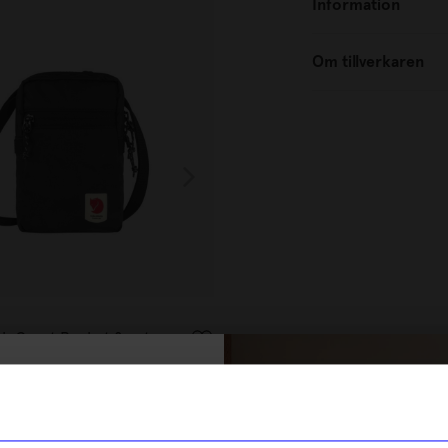
Information
Om tillverkaren
ÅHLÉNS HOME
gh Coast Pocket Svart
Kuddfodral ESSA 50x50 cm G
299
kr
% rabatt på
I lager
tt första köp