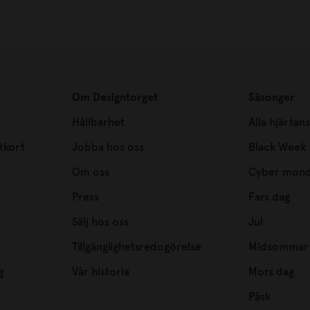
Om Designtorget
Säsonger
Hållbarhet
Alla hjärtan
tkort
Jobba hos oss
Black Week
Om oss
Cyber mon
Press
Fars dag
Sälj hos oss
Jul
Tillgänglighetsredogörelse
Midsommar
g
Vår historia
Mors dag
Påsk