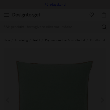
Företagskund
(
Hem
Inredning
Textil
Prydnadskuddar & kuddfodral
Kuddfodral Ev