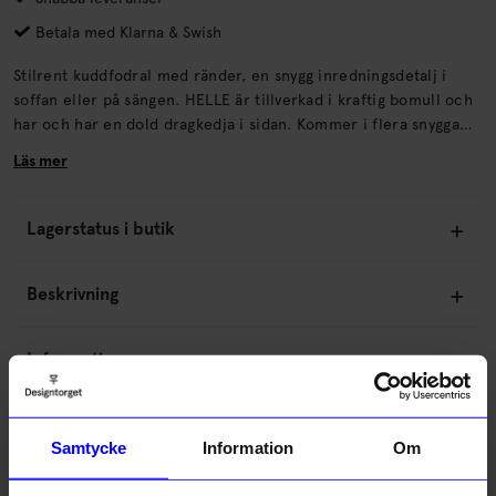
Betala med Klarna & Swish
Stilrent kuddfodral med ränder, en snygg inredningsdetalj i
soffan eller på sängen. HELLE är tillverkad i kraftig bomull och
har och har en dold dragkedja i sidan. Kommer i flera snygga
färger.
Läs mer
Lagerstatus i butik
Beskrivning
Information
Om tillverkaren
Samtycke
Information
Om