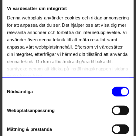
Liknande produkter
Vi värdesätter din integritet
Denna webbplats använder cookies och riktad annonsering
Outlet
50%
för att anpassa det du ser. Det hjälper oss att visa dig mer
relevanta annonser och förbättra din internetupplevelse. Vi
använder även denna teknik till att mäta resultat samt
anpassa vårt webbplatsinnehåll. Eftersom vi värdesätter
din integritet, efterfrågar vi härmed ditt tillstånd att använda
denna teknik. Du kan alltid ändra dig/dra tillbaka ditt
samtycke genom att klicka på inställningsknappen i sidans
nedre högra hörn.
ÅHLÉNS HOME
ÅHLÉNS HOME
Samtyckesval
Kuddfodral HELLE Multi 50x50 cm Grön
Kuddfodral HELLE Multi 50x50 cm Lila
Nödvändiga
249
kr
124,50
kr
I lager
249
kr
Webbplatsanpassning
I lager
Mätning & prestanda
Andra köpte även