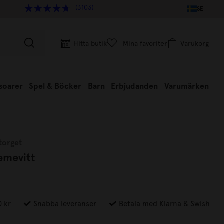
(3103)
SE
Hitta butik
Mina favoriter
Varukorg
soarer
Spel & Böcker
Barn
Erbjudanden
Varumärken
torget
emevitt
0 kr
Snabba leveranser
Betala med Klarna & Swish