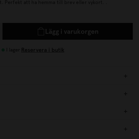
Krämvitt C6 kuvert. Perfekt att ha hemma till brev eller vykort. .
Lägg i varukorgen
Reservera i butik
I lager