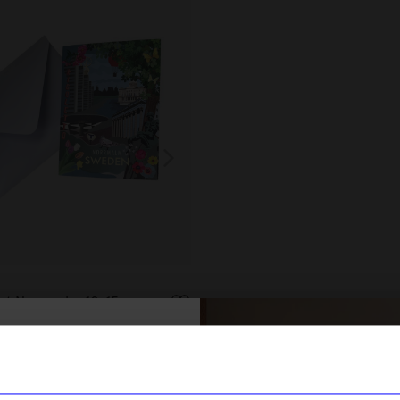
Lottisson Design
ert Norrmalm 10x15 cm
Kort m. Kuvert Göteborg 10x
40
kr
% rabatt på
I lager
tt första köp