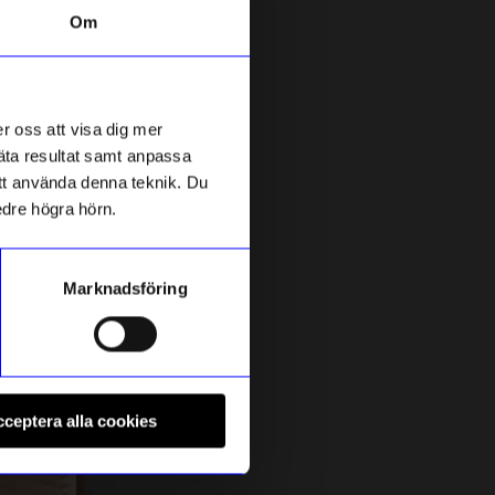
Om
r oss att visa dig mer
mäta resultat samt anpassa
 att använda denna teknik. Du
edre högra hörn.
Marknadsföring
String furniture
S
Tidskriftshylla 78x30 vit
T
ceptera alla cookies
670
kr
I lager