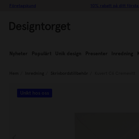
Företagskund
10% rabatt på ditt första
Nyheter
Populärt
Unik design
Presenter
Inredning
Hem
Inredning
Skrivbordstillbehör
Kuvert C6 Cremevitt
Unikt hos oss