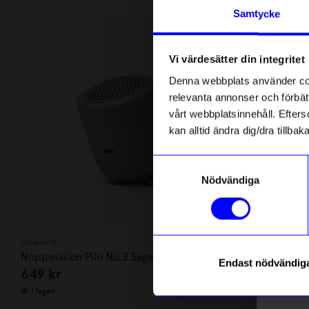
Andra köpte även
Anmäl di
Samtycke
först m
Ou
o
48%
Un
Vi värdesätter din integritet
Som ta
Denna webbplats använder cook
relevanta annonser och förbätt
Name
vårt webbplatsinnehåll. Efterso
kan alltid ändra dig/dra tillb
Email
Samtyckesval
Nödvändiga
telefonn
Steamery
Created By Desi
Noppmaskin Pilo No.2 Sage
Kort 10x15 B
Endast nödvändig
649
kr
13
kr
25
kr
Läs mer o
I lager
I lager