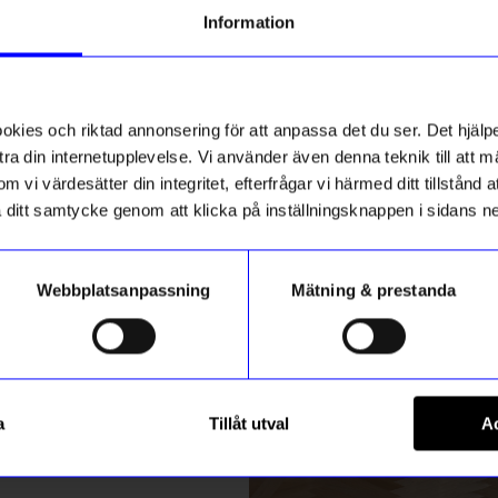
g till vårt nyhetsbrev och bli
Information
ed att få nyheter, inspiration
tlet
4 för 3
ch unika erbjudanden!
ikt hos oss
Unikt hos oss
ck får du
10% rabatt
på ditt
första köp.
ies och riktad annonsering för att anpassa det du ser. Det hjälpe
ra din internetupplevelse. Vi använder även denna teknik till att 
m vi värdesätter din integritet, efterfrågar vi härmed ditt tillstånd
aka ditt samtycke genom att klicka på inställningsknappen i sidans n
Webbplatsanpassning
Mätning & prestanda
ummer
gntorget
Created By Designtorget
Registrera
allonger
Kort 10x15 Grattis hund
a
Tillåt utval
Ac
25
kr
m hur vi hanterar din information i vår
integritetspolicy
.
I lager