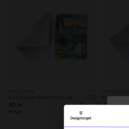
Lottisson Design
Lottisson Design
Kort m kuvert Malmö 10x15 cm
Kort m. Kuv
40
kr
40
kr
10
I lager
I lager
di