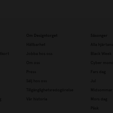
Om Designtorget
Säsonger
Hållbarhet
Alla hjärtan
tkort
Jobba hos oss
Black Week
Om oss
Cyber mon
Press
Fars dag
Sälj hos oss
Jul
Tillgänglighetsredogörelse
Midsommar
g
Vår historia
Mors dag
Påsk