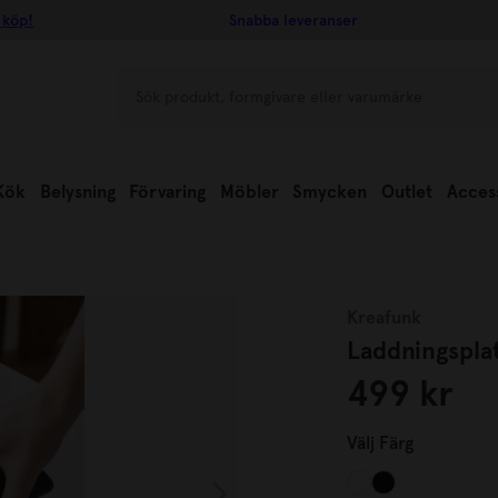
 köp!
Snabba leveranser
Kök
Belysning
Förvaring
Möbler
Smycken
Outlet
Acces
Kreafunk
Laddningspla
499 kr
Välj
Färg