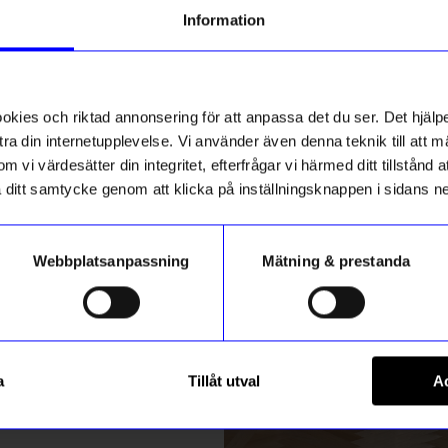
g till vårt nyhetsbrev och bli
Information
ed att få nyheter, inspiration
stsäljare
Designklassiker
ch unika erbjudanden!
ikt hos oss
ck får du
10% rabatt
på ditt
första köp.
ies och riktad annonsering för att anpassa det du ser. Det hjälpe
ra din internetupplevelse. Vi använder även denna teknik till att 
m vi värdesätter din integritet, efterfrågar vi härmed ditt tillstånd
aka ditt samtycke genom att klicka på inställningsknappen i sidans n
Webbplatsanpassning
Mätning & prestanda
ummer
gntorget
String furniture
Registrera
m stor
Hylla Pocket String ek/vit
a
Tillåt utval
Ac
1 525
kr
299
kr
m hur vi hanterar din information i vår
integritetspolicy
.
I lager