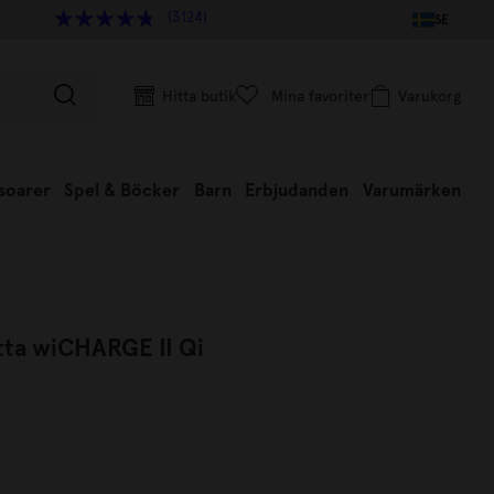
(3124)
SE
Hitta butik
Mina favoriter
Varukorg
soarer
Spel & Böcker
Barn
Erbjudanden
Varumärken
tta wiCHARGE II Qi