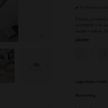
Fri frakt över 60
Trådlös, prisvärd
wiCHARGE II är e
modern teknik. Den cirkulära formen är behaglig för ögat och ytan är
mjuk, reptålig och 
Läs mer
Lagerstatus i butik
Beskrivning