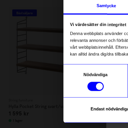
Andra köpte även
Anmäl di
Samtycke
först m
Bästsäljare
Bä
o
15%
Un
Vi värdesätter din integritet
Som ta
Denna webbplats använder cook
relevanta annonser och förbätt
Name
vårt webbplatsinnehåll. Efterso
kan alltid ändra dig/dra tillb
Email
Samtyckesval
Nödvändiga
telefonn
String furniture
Created By Desi
Hylla Pocket String svart/valnöt
Fönsterskär
Endast nödvändig
1 595
kr
254,15
kr
Läs mer o
I lager
I lager