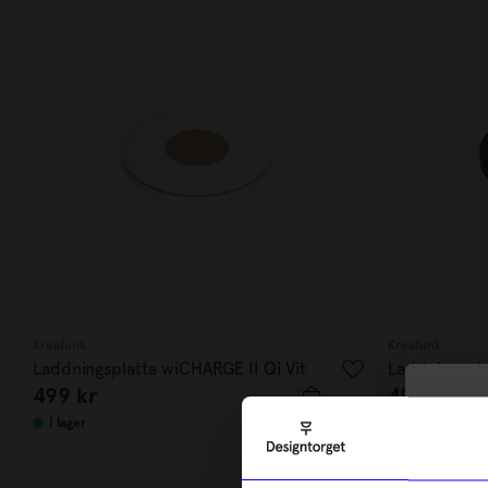
Kreafunk
Kreafunk
Laddningsplatta wiCHARGE II Qi Vit
Laddningspla
499
kr
499
kr
10
I lager
I lager
di