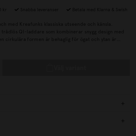
0 kr
Snabba leveranser
Betala med Klarna & Swish
 och med Kreafunks klassiska utseende och känsla.
n trådlös QI-laddare som kombinerar snygg design med
härligt taktil.
Välj variant