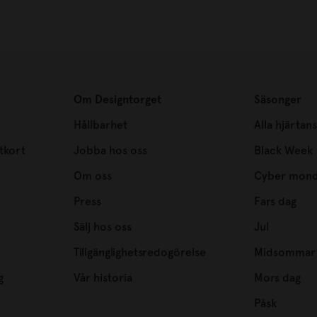
Om Designtorget
Säsonger
Hållbarhet
Alla hjärtan
tkort
Jobba hos oss
Black Week
Om oss
Cyber mon
Press
Fars dag
Sälj hos oss
Jul
Tillgänglighetsredogörelse
Midsommar
g
Vår historia
Mors dag
Påsk