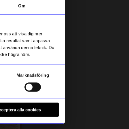
Om
Bästsäljare
r oss att visa dig mer
mäta resultat samt anpassa
 att använda denna teknik. Du
edre högra hörn.
Marknadsföring
LQ Design
R
Stegpall Lindqvistpallen Krom Aqua
S
ceptera alla cookies
3 850
kr
I lager