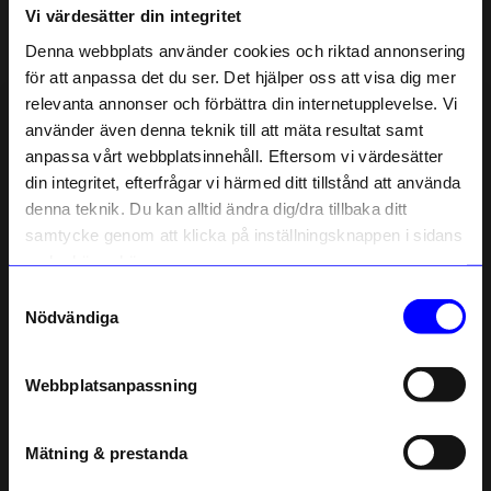
Vi värdesätter din integritet
Liknande produkter
Denna webbplats använder cookies och riktad annonsering
Outlet
för att anpassa det du ser. Det hjälper oss att visa dig mer
48%
Unikt hos oss
relevanta annonser och förbättra din internetupplevelse. Vi
10% rabatt på
använder även denna teknik till att mäta resultat samt
anpassa vårt webbplatsinnehåll. Eftersom vi värdesätter
ditt första köp
din integritet, efterfrågar vi härmed ditt tillstånd att använda
Anmäl dig till vårt nyhetsbrev och bli
denna teknik. Du kan alltid ändra dig/dra tillbaka ditt
först med att få nyheter, inspiration
och unika erbjudanden!
samtycke genom att klicka på inställningsknappen i sidans
Som tack får du
10% rabatt
på ditt
nedre högra hörn.
första köp.
Samtyckesval
Created By Designtorget
Kreafunk
Name
Nödvändiga
Kort 10x15 Ballonger
Laddningsställ reCHARGE+ Trådlös Svart
Email
13
kr
799
kr
I lager
25
kr
Webbplatsanpassning
telefonnummer
I lager
Mätning & prestanda
Registrera
Andra köpte även