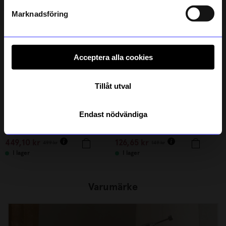
Läs mer om hur vi hanterar din information i vår
integritetspolicy
.
Marknadsföring
10%
15%
Acceptera alla cookies
Tillåt utval
Endast nödvändiga
Sparv accessories
Sudio
Halsband Love Links Guld
Laddsladd High speed USB-C Sudio Rosa
449,10
kr
126,65
kr
499
kr
149
kr
I lager
I lager
Varumärke