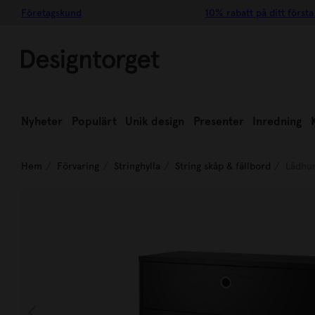
Företagskund
10% rabatt på ditt första
Nyheter
Populärt
Unik design
Presenter
Inredning
Hem
Förvaring
Stringhylla
String skåp & fällbord
Lådhur