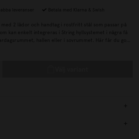
abba leveranser
Betala med Klarna & Swish
 med 2 lådor och handtag i rostfritt stål som passar på
som kan enkelt integreras i String hyllsystemet i några få
ter, oavsett om du bor litet eller stort.
Välj variant