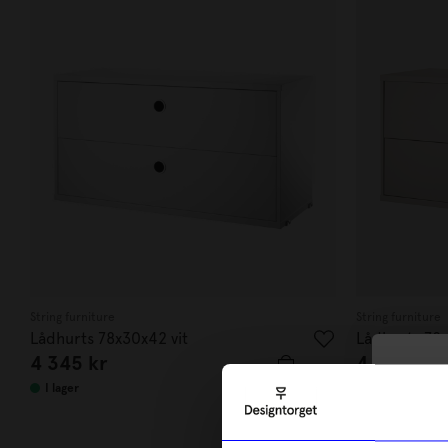
String furniture
String furniture
Lådhurts 78x30x42 vit
Lådhurts 78
4 345
kr
4 345
kr
10
I lager
Beställningsva
di