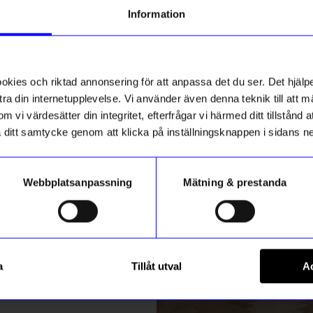
g till vårt nyhetsbrev och bli
Information
ed att få nyheter, inspiration
ch unika erbjudanden!
ck får du
10% rabatt
på ditt
första köp.
ies och riktad annonsering för att anpassa det du ser. Det hjälpe
ra din internetupplevelse. Vi använder även denna teknik till att 
m vi värdesätter din integritet, efterfrågar vi härmed ditt tillstånd
aka ditt samtycke genom att klicka på inställningsknappen i sidans n
Webbplatsanpassning
Mätning & prestanda
ummer
String furniture
Registrera
0x30 2-p svart
Golvgavel 200x30 1-p svart
a
Tillåt utval
Ac
1 470
kr
m hur vi hanterar din information i vår
integritetspolicy
.
I lager