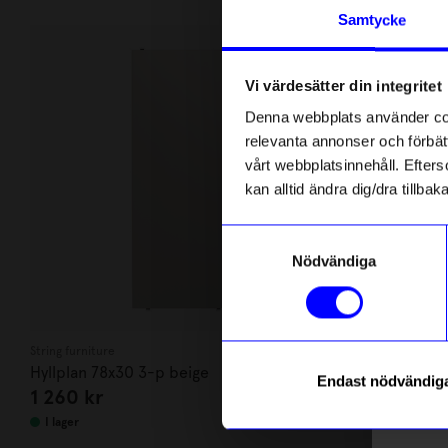
Andra köpte även
Anmäl di
Samtycke
först m
o
Vi värdesätter din integritet
Som ta
Denna webbplats använder cook
relevanta annonser och förbätt
Name
vårt webbplatsinnehåll. Efterso
kan alltid ändra dig/dra tillb
Email
Samtyckesval
Nödvändiga
telefonn
String furniture
String furniture
Hyllplan 78x30 3-p beige
Golvgavel 20
Endast nödvändig
1 260
kr
2 545
kr
Läs mer o
I lager
I lager