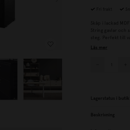
Fri frakt
Sn
Skåp i lackad MDF
String gavlar och 
steg. Perfekt till vardagsrummet, hallen eller i sovrummet. Här får du goda
förvaringsmöjlighe
Läs mer
Lagerstatus i butik
Beskrivning