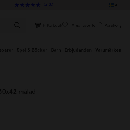
(3103)
SE
Hitta butik
Mina favoriter
Varukorg
soarer
Spel & Böcker
Barn
Erbjudanden
Varumärken
30x42 målad