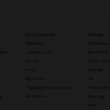
Om Designtorget
Säsonger
Hållbarhet
Alla hjärtan
tkort
Jobba hos oss
Black Week
Om oss
Cyber mon
Press
Fars dag
Sälj hos oss
Jul
Tillgänglighetsredogörelse
Midsommar
g
Vår historia
Mors dag
Påsk