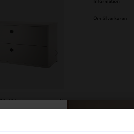
Information
Om tillverkaren
String furniture
x30x42 beige
Lådhurts 58x30x42 vit
4 145
kr
% rabatt på
ra
Beställningsvara
tt första köp