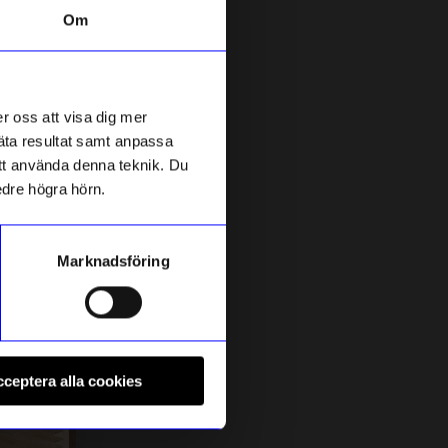
Om
r oss att visa dig mer
mäta resultat samt anpassa
 att använda denna teknik. Du
edre högra hörn.
Marknadsföring
String furniture
S
Hyllplan 78x30 3-p svartbetsad
G
ceptera alla cookies
1 475
kr
1
I lager