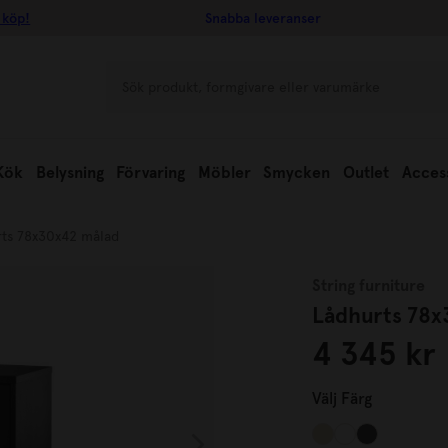
 köp!
Snabba leveranser
Kök
Belysning
Förvaring
Möbler
Smycken
Outlet
Acces
ts 78x30x42 målad
String furniture
Lådhurts 78x
4 345 kr
Välj
Färg