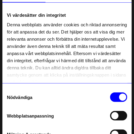
Om tillverkaren
Vi värdesätter din integritet
Denna webbplats använder cookies och riktad annonsering
för att anpassa det du ser. Det hjälper oss att visa dig mer
Liknande produkter
relevanta annonser och förbättra din internetupplevelse. Vi
10% rabatt på
använder även denna teknik till att mäta resultat samt
Outlet
Outlet
anpassa vårt webbplatsinnehåll. Eftersom vi värdesätter
ditt första köp
din integritet, efterfrågar vi härmed ditt tillstånd att använda
Anmäl dig till vårt nyhetsbrev och bli
denna teknik. Du kan alltid ändra dig/dra tillbaka ditt
först med att få nyheter, inspiration
och unika erbjudanden!
samtycke genom att klicka på inställningsknappen i sidans
Som tack får du
10% rabatt
på ditt
nedre högra hörn.
första köp.
Samtyckesval
Name
Nödvändiga
Email
Izipizi
Have A Look
Webbplatsanpassning
Screenglasögon #E Junior Röd
Läsg Diva sköldpadda +1
telefonnummer
116
kr
299
kr
I lager
I lager