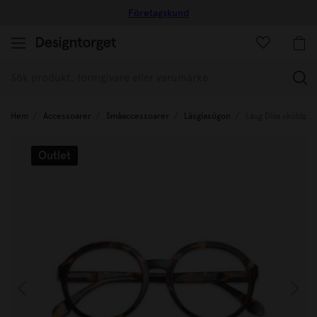
Företagskund
(
Hem
Accessoarer
Småaccessoarer
Läsglasögon
Läsg Diva sköldpa
Outlet