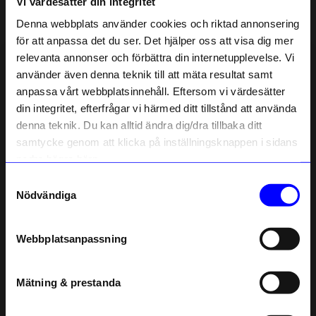
Vi värdesätter din integritet
Liknande produkter
Denna webbplats använder cookies och riktad annonsering
för att anpassa det du ser. Det hjälper oss att visa dig mer
relevanta annonser och förbättra din internetupplevelse. Vi
10% rabatt på
använder även denna teknik till att mäta resultat samt
anpassa vårt webbplatsinnehåll. Eftersom vi värdesätter
ditt första köp
din integritet, efterfrågar vi härmed ditt tillstånd att använda
Anmäl dig till vårt nyhetsbrev och bli
denna teknik. Du kan alltid ändra dig/dra tillbaka ditt
först med att få nyheter, inspiration
och unika erbjudanden!
samtycke genom att klicka på inställningsknappen i sidans
Som tack får du
10% rabatt
på ditt
nedre högra hörn.
första köp.
Samtyckesval
Name
ÅHLÉNS HOME
ÅHLÉNS HOME
Nödvändiga
Linjerad anteckningsbok KIT Check A6 blå/ljusblå
Linjerad anteckningsbok KIT Check A6 Grön/ljusrosa
Email
30
kr
30
kr
Webbplatsanpassning
I lager
I lager
telefonnummer
Mätning & prestanda
Andra köpte även
Registrera
Läs mer om hur vi hanterar din information i vår
2 för 1