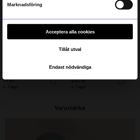
integritetspolicy
.
Marknadsföring
Acceptera alla cookies
Tillåt utval
Lexington
Endast nödvändiga
Presentpåse M natur/blå
Handduk Lexington 70x130 cm Chocolate
19
kr
550
kr
I lager
I lager
Varumärke